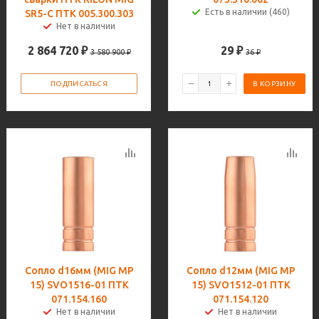
Есть в наличии (460)
SR5-C ПТК 005.300.303
Нет в наличии
2 864 720
₽
29
₽
3 580 900
₽
36
₽
ПОДПИСАТЬСЯ
В КОРЗИНУ
Сопло d16мм (MIG MP
Сопло d12мм (MIG MP
15) SVO1516-01 ПТК
15) SVO1512-01 ПТК
071.154.160
071.154.120
Нет в наличии
Нет в наличии