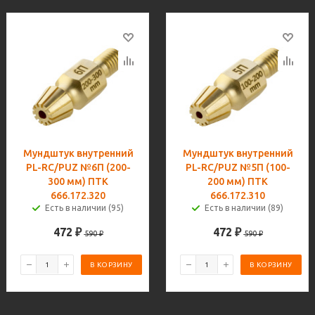
Мундштук внутренний
Мундштук внутренний
PL-RC/PUZ №6П (200-
PL-RC/PUZ №5П (100-
300 мм) ПТК
200 мм) ПТК
666.172.320
666.172.310
Есть в наличии (95)
Есть в наличии (89)
472
₽
472
₽
590
₽
590
₽
В КОРЗИНУ
В КОРЗИНУ