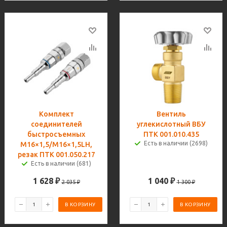
Комплект
Вентиль
соединителей
углекислотный ВБУ
быстросъемных
ПТК 001.010.435
Есть в наличии (2698)
М16×1,5/M16×1,5LH,
резак ПТК 001.050.217
Есть в наличии (681)
1 628
₽
1 040
₽
2 035
₽
1 300
₽
В КОРЗИНУ
В КОРЗИНУ