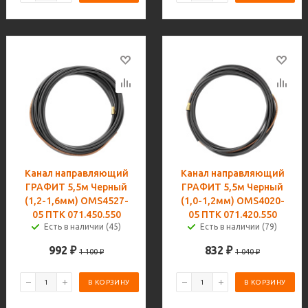
Канал направляющий
Канал направляющий
ГРАФИТ 5,5м Черный
ГРАФИТ 5,5м Черный
(1,2-1,6мм) OMS4527-
(1,0-1,2мм) OMS4020-
05 ПТК 071.450.550
05 ПТК 071.420.550
Есть в наличии (45)
Есть в наличии (79)
992
₽
832
₽
1 100
₽
1 040
₽
В КОРЗИНУ
В КОРЗИНУ