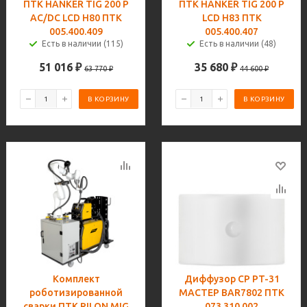
ПТК HANKER TIG 200 P
ПТК HANKER TIG 200 P
AC/DC LCD H80 ПТК
LCD H83 ПТК
005.400.409
005.400.407
Есть в наличии (115)
Есть в наличии (48)
51 016
₽
35 680
₽
63 770
₽
44 600
₽
В КОРЗИНУ
В КОРЗИНУ
Комплект
Диффузор CP PT-31
роботизированной
МАСТЕР BAR7802 ПТК
сварки ПТК RILON MIG
073.310.002