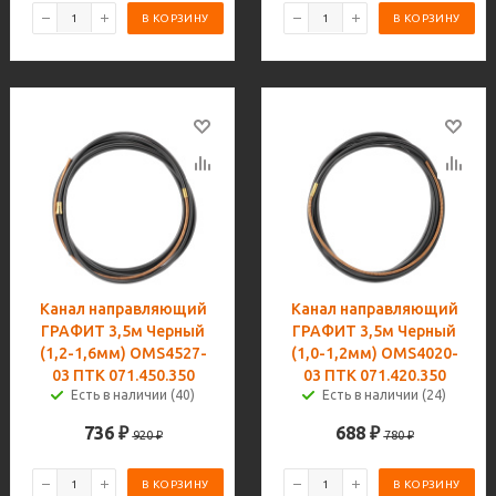
В КОРЗИНУ
В КОРЗИНУ
Канал направляющий
Канал направляющий
ГРАФИТ 3,5м Черный
ГРАФИТ 3,5м Черный
(1,2-1,6мм) OMS4527-
(1,0-1,2мм) OMS4020-
03 ПТК 071.450.350
03 ПТК 071.420.350
Есть в наличии (40)
Есть в наличии (24)
736
₽
688
₽
920
₽
780
₽
В КОРЗИНУ
В КОРЗИНУ