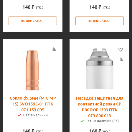
140
₽
140
₽
175
₽
175
₽
ПОДПИСАТЬСЯ
ПОДПИСАТЬСЯ
Сопло d9,5мм (MIG MP
Насадка защитная для
15) SVO1595-01 ПТК
контактной резки CP
071.153.095
P80 POP1303 ПТК
Нет в наличии
073.800.013
Есть в наличии (83)
140
₽
160
₽
175
₽
200
₽