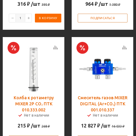
316
₽
/шт
964
₽
/шт
395
₽
1 380
₽
В КОРЗИНУ
ПОДПИСАТЬСЯ
Колба к ротаметру
Смеситель газов MIXER
MIXER 2Р CO₂ ПТК
DIGITAL (Ar+CO₂) ПТК
010.333.002
001.010.337
Нет в наличии
Нет в наличии
215
₽
/шт
12 827
₽
/шт
268
₽
16 033
₽