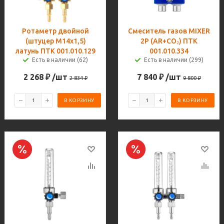
Ротаметр двойной
Смеситель газов MIXER
(штуцер М14х1,5)
2Р (AR+CO₂) ПТК
латунь ПТК 001.010.129
001.010.334
Есть в наличии (62)
Есть в наличии (299)
2 268
₽
/шт
7 840
₽
/шт
2 834
₽
9 800
₽
В КОРЗИНУ
В КОРЗИНУ