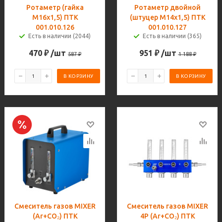
Ротаметр (гайка
Ротаметр двойной
М16х1,5) ПТК
(штуцер М14х1,5) ПТК
001.010.126
001.010.127
Есть в наличии (2044)
Есть в наличии (365)
470
₽
/шт
951
₽
/шт
587
₽
1 188
₽
В КОРЗИНУ
В КОРЗИНУ
Смеситель газов MIXER
Смеситель газов MIXER
(Ar+CO₂) ПТК
4Р (Ar+CO₂) ПТК