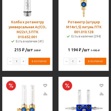
Колба к ротаметру
Ротаметр (штуцер
универсальная Ar/CO₂
М14х1,5) латунь ПТК
М22х1,5 ПТК
001.010.128
Есть в наличии (294)
010.652.001
Есть в наличии (41)
215
₽
/шт
1 194
₽
/шт
268
₽
1 492
₽
В КОРЗИНУ
В КОРЗИНУ