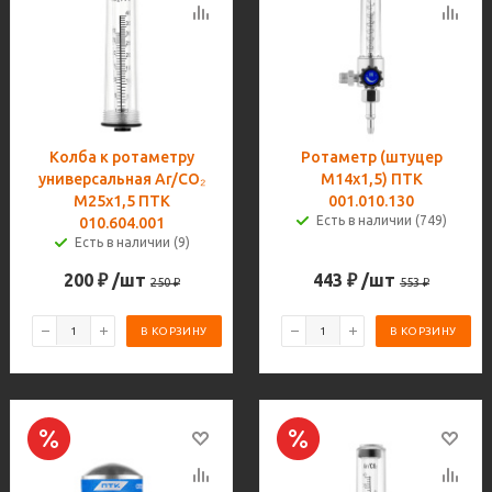
Колба к ротаметру
Ротаметр (штуцер
универсальная Ar/CO₂
М14х1,5) ПТК
М25х1,5 ПТК
001.010.130
Есть в наличии (749)
010.604.001
Есть в наличии (9)
200
₽
/шт
443
₽
/шт
250
₽
553
₽
В КОРЗИНУ
В КОРЗИНУ