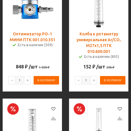
Оптимизатор РО-1
Колба к ротаметру
МИНИ ПТК 001.010.351
универсальная Ar/CO₂
Есть в наличии (509)
М27х1,5 ПТК
010.600.001
Есть в наличии (803)
848
₽
/шт
152
₽
/шт
1 059
₽
206
₽
В КОРЗИНУ
В КОРЗИНУ