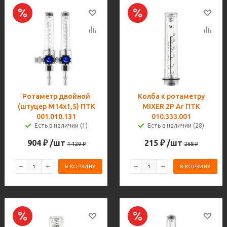
Ротаметр двойной
Колба к ротаметру
(штуцер М14х1,5) ПТК
MIXER 2Р Ar ПТК
001.010.131
010.333.001
Есть в наличии (1)
Есть в наличии (28)
904
₽
/шт
215
₽
/шт
1 129
₽
268
₽
В КОРЗИНУ
В КОРЗИНУ