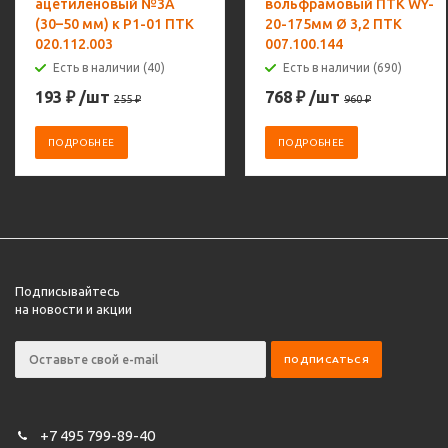
ацетиленовый №3А
вольфрамовый ПТК WY-
(30–50 мм) к Р1-01 ПТК
20-175мм Ø 3,2 ПТК
020.112.003
007.100.144
Есть в наличии (40)
Есть в наличии (690)
193
₽
/шт
768
₽
/шт
255
₽
960
₽
ПОДРОБНЕЕ
ПОДРОБНЕЕ
Подписывайтесь
на новости и акции
+7 495 799-89-40