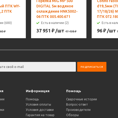
Горелка MIG MP 500
Сопло газо
ый ПТК WY-
DIGITAL 5м водяное
d19,5мм (T
,2 ПТК
охлаждение HNK5002-
17/18/26) 
06 ПТК 005.400.671
ПТК 072.18
ии (680)
Есть в наличии (2)
Есть в нал
37 951
₽
/шт
96
₽
/шт
60
₽
47 438
₽
ия
Информация
Помощь
нии
Помощь
Сварочные истории
Условия оплаты
Вопрос-ответ
ики
Условия доставки
Производители
и
Гарантия на товар
Обзоры