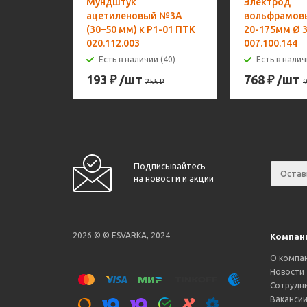
Мундштук
Электрод
ацетиленовый №3А
вольфрамов
(30–50 мм) к Р1-01 ПТК
20-175мм Ø 3
020.112.003
007.100.144
Есть в наличии (40)
Есть в налич
193
₽
/шт
768
₽
/шт
255
₽
9
Подписывайтесь
на новости и акции
2026 © © ESVARKA, 2024
Компан
О компа
Новости
Сотрудн
Ваканси