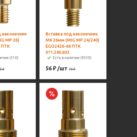
д наконечник
Вставка под наконечник
IG MP 26)
M6 26мм (MIG MP 24/240)
 ПТК
EGO2426-66 ПТК
071.240.603
личии (310)
Есть в наличии (9330)
56
₽
/шт
0
₽
70
₽