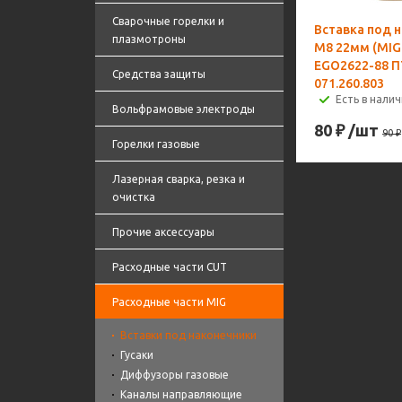
Сварочные горелки и
Вставка под 
плазмотроны
M8 22мм (MIG
EGO2622-88 
Средства защиты
071.260.803
Есть в налич
Вольфрамовые электроды
80
₽
/шт
90
₽
Горелки газовые
Лазерная сварка, резка и
очистка
Прочие аксессуары
Расходные части CUT
Расходные части MIG
Вставки под наконечники
Гусаки
Диффузоры газовые
Каналы направляющие