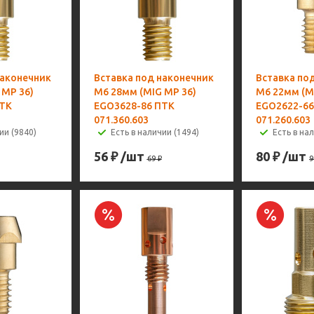
наконечник
Вставка под наконечник
Вставка по
 MP 36)
M6 28мм (MIG MP 36)
M6 22мм (M
ПТК
EGO3628-86 ПТК
EGO2622-66
071.360.603
071.260.603
ии (9840)
Есть в наличии (1494)
Есть в на
56
₽
/шт
80
₽
/шт
69
₽
9