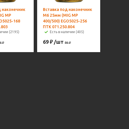
д наконечник
Вставка под наконечник
IG MP
M6 25мм (MIG MP
GO5025-168
400/500) EGO5025-256
.803
ПТК 071.250.804
личии (2195)
Есть в наличии (405)
69
₽
/шт
6
₽
86
₽