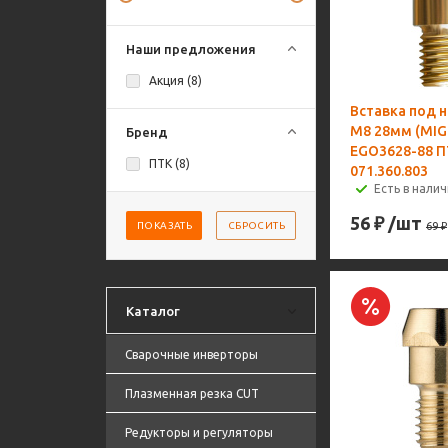
Наши предложения
Акция (
8
)
Вставка под 
M8 28мм (MIG
Бренд
EGO3628-88 
ПТК (
8
)
071.360.803
Есть в налич
56
₽
/шт
ПОКАЗАТЬ
СБРОСИТЬ
69
₽
Каталог
Сварочные инверторы
Плазменная резка CUT
Редукторы и регуляторы