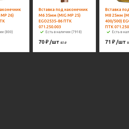
наконечник
Вставка под наконечник
Вставка по
 MP 26)
M6 35мм (MIG MP 25)
M8 25мм (M
ПТК
EGO2535-86 ПТК
400/500) E
071.250.003
ПТК 071.250
ии (800)
Есть в наличии (7918)
Есть в на
70
₽
/шт
71
₽
/шт
87
₽
8