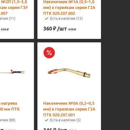
 №2П (1,5–3,0
Наконечник №1А (0,5–1,0
кам серии Г3У
мм) к горелкам серии Г2А
.007
ПТК 020.207.002
ичии (11)
Есть в наличии (13)
360
₽
/шт
546
₽
449
₽
 нагрева
Наконечник №0А (0,2–0,5
800 мм ПТК
мм) к горелкам серии Г2А
ПТК 020.207.001
ичии (80)
Есть в наличии (5)