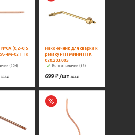
 №0А (0,2–0,5
Наконечник для сварки к
Г2А-4М-02 ПТК
резаку РГП МИНИ ПТК
020.203.005
личии (204)
Есть в наличии (95)
699
₽
/шт
325
₽
873
₽