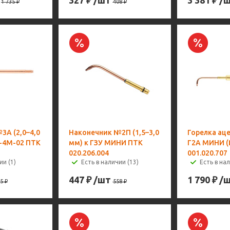
327
₽
/шт
3 381
₽
/
1 735
₽
408
₽
3А (2,0–4,0
Наконечник №2П (1,5–3,0
Горелка ац
А-4М-02 ПТК
мм) к ГЗУ МИНИ ПТК
Г2А МИНИ (
020.206.004
001.020.707
ии (1)
Есть в наличии (13)
Есть в на
447
₽
/шт
1 790
₽
/
5
₽
558
₽