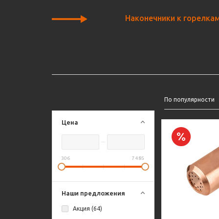
Наконечники к горелка
По популярности
Цена
306
7 485
Наши предложения
Акция (
64
)