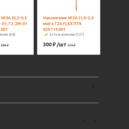
 №0А (0,2–0,5
Наконечник №2А (1,0–2,0
-01, Г2-2М-01
мм) к Г2А FLEX ПТК
.001
020.714.001
ичии (64)
Есть в наличии (121)
300
₽
/шт
390
₽
375
₽