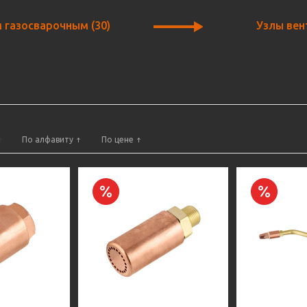
м газосварочным
(30)
Узлы вен
По алфавиту
По цене