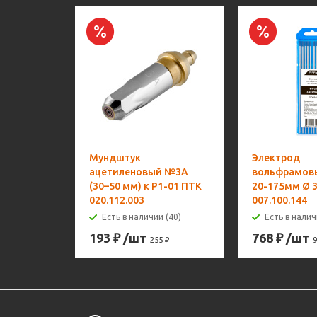
Мундштук
Электрод
ацетиленовый №3А
вольфрамов
(30–50 мм) к Р1-01 ПТК
20-175мм Ø 3
020.112.003
007.100.144
Есть в наличии (40)
Есть в налич
193
₽
/шт
768
₽
/шт
255
₽
9