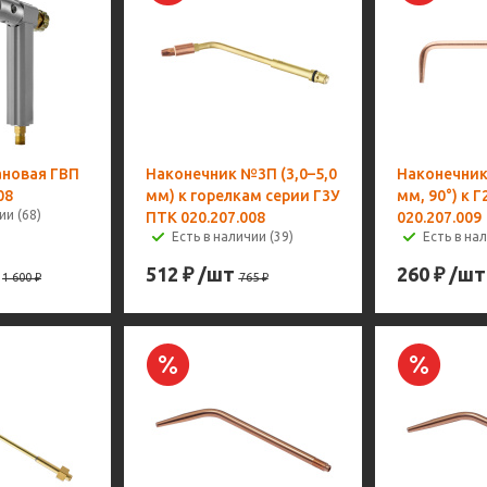
ановая ГВП
Наконечник №3П (3,0–5,0
Наконечник
08
мм) к горелкам серии Г3У
мм, 90°) к 
ии (68)
ПТК 020.207.008
020.207.009
Есть в наличии (39)
Есть в на
512
₽
/шт
260
₽
/шт
1 600
₽
765
₽