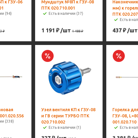
 к ГЗУ-06
Мундштук №8П к ГЗУ-08
Наконечник
01
ПТК 020.710.001
мм) к горел
ии (94)
Есть в наличии (37)
ПТК 020.207
Есть в нал
1 191
₽
/шт
437
₽
/шт
3
₽
1 488
₽
ановая
Узел вентиля КП к ГЗУ-08
Горелка для
001.020.556
и ГВ серии ТУРБО ПТК
ГЗУ-08, L=
ии (338)
020.710.002
001.020.710
Есть в наличии (1)
Есть в нал