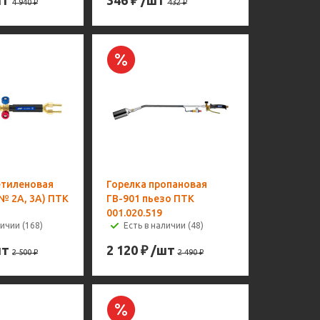
шт
346
₽
/шт
4 940
₽
432
₽
етиленовая
Горелка пропановая
№ 2А, 3А) ПТК
ГВ-901 пьезо ПТК
001.020.519
личии (168)
Есть в наличии (48)
шт
2 120
₽
/шт
2 500
₽
2 490
₽