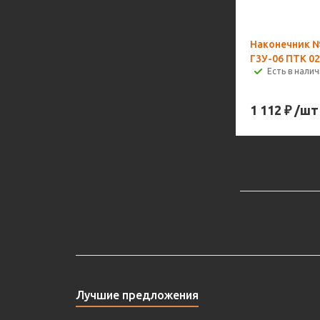
Наконечник 
Г3У-06 ПТК 02
Есть в налич
1 112
₽
/шт
Лучшие предложения