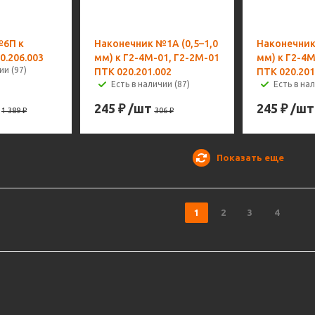
№6П к
Наконечник №1А (0,5–1,0
Наконечник
0.206.003
мм) к Г2-4М-01, Г2-2М-01
мм) к Г2-4М
ии (97)
ПТК 020.201.002
ПТК 020.201
Есть в наличии (87)
Есть в нал
245
₽
/шт
245
₽
/шт
1 389
₽
306
₽
Показать еще
1
2
3
4