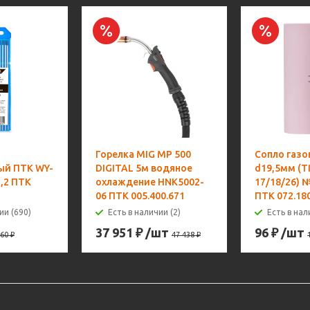
Горелка MIG MP 500
Сопло газо
ый ПТК WY-
DIGITAL 5м водяное
d19,5мм (T
,2 ПТК
охлаждение HNK5002-
17/18/26) 
06 ПТК 005.400.671
ПТК 072.18
ии (690)
Есть в наличии (2)
Есть в нал
37 951
₽
/шт
96
₽
/шт
60
₽
47 438
₽