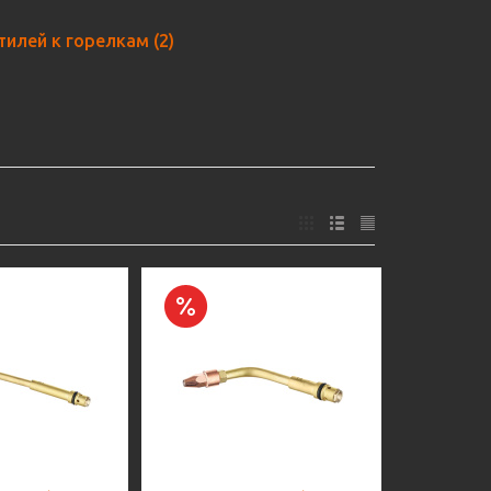
тилей к горелкам
(2)