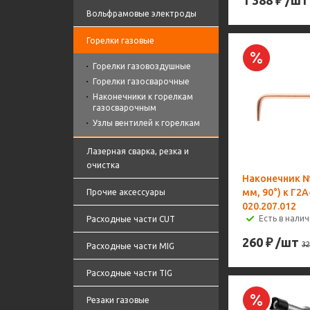
1 388
₽
/шт
Вольфрамовые электроды
Горелки газовые
Горелки газовоздушные
Горелки газосварочные
Наконечники к горелкам
газосварочным
Узлы вентилей к горелкам
Лазерная сварка, резка и
очистка
Наконечник №
мм, 90°) к Г2
Прочие аксессуары
020.207.012
Есть в налич
Расходные части CUT
260
₽
/шт
32
Расходные части MIG
Расходные части TIG
Резаки газовые