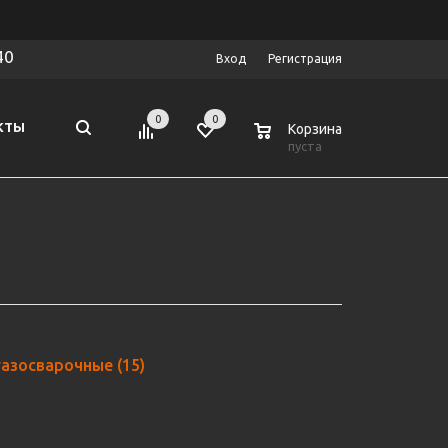
40
Вход
Регистрация
0
0
0
КТЫ
Корзина
пуста
газосварочные
(15)