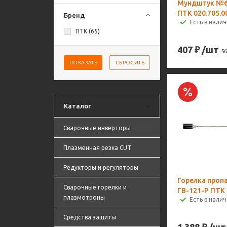
Мундштук №6П
ПТК 020.705.0
Бренд
Есть в налич
ПТК (
65
)
407
₽
/шт
56
ПОКАЗАТЬ
СБРОСИТЬ
Каталог
Сварочные инверторы
Плазменная резка CUT
Редукторы и регуляторы
Горелка проп
Сварочные горелки и
ГВ-121-P ПТК 
плазмотроны
Есть в налич
Средства защиты