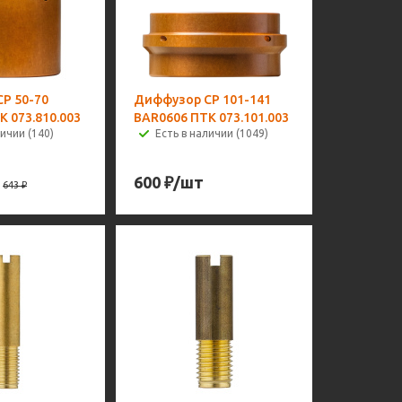
P 50-70
Диффузор CP 101-141
 073.810.003
BAR0606 ПТК 073.101.003
личии (140)
Есть в наличии (1049)
600
₽
/шт
643
₽