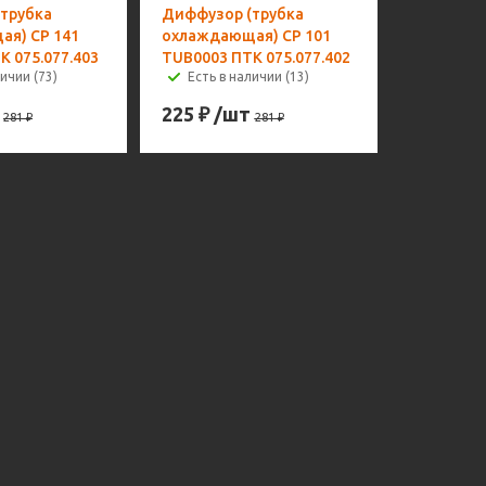
трубка
Диффузор (трубка
я) CP 141
охлаждающая) CP 101
К 075.077.403
TUB0003 ПТК 075.077.402
ичии (73)
Есть в наличии (13)
225
₽
/шт
281
₽
281
₽