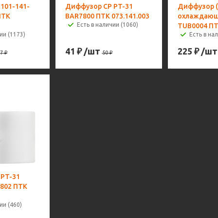
101-141-
Диффузор CP PT-31
Диффузор (
ПТК
BAR7800 ПТК 073.141.003
охлаждающа
Есть в наличии (1060)
TUB0004 ПТ
ии (1173)
Есть в нал
41
₽
/шт
225
₽
/шт
7
₽
50
₽
 PT-31
802 ПТК
ии (460)