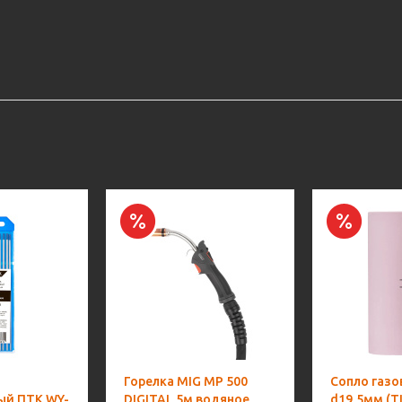
Горелка MIG MP 500
Сопло газо
ый ПТК WY-
DIGITAL 5м водяное
d19,5мм (T