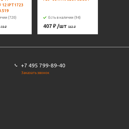
№ 12 IPT1723
17/18/26)
0.519
ПТК 072.1
ичии (720)
Есть в наличии (94)
Есть в н
407
₽
/шт
180
₽
/ш
119
₽
563
₽
+7 495 799-89-40
Заказать звонок