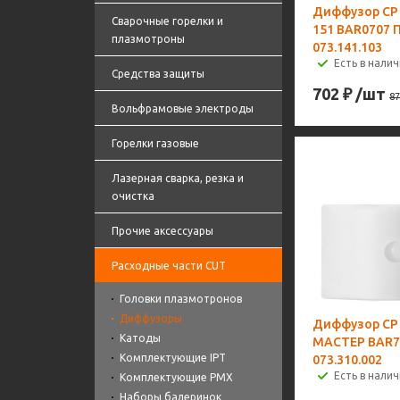
Диффузор CP 
Сварочные горелки и
151 BAR0707 
плазмотроны
073.141.103
Есть в налич
Средства защиты
702
₽
/шт
87
Вольфрамовые электроды
Горелки газовые
Лазерная сварка, резка и
очистка
Прочие аксессуары
Расходные части CUT
Головки плазмотронов
Диффузоры
Диффузор CP
Катоды
МАСТЕР BAR7
Комплектующие IPT
073.310.002
Есть в налич
Комплектующие PMX
Наборы балеринок