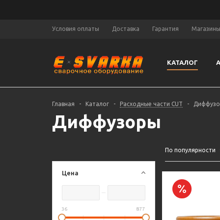
Условия оплаты
Доставка
Гарантия
Магазин
КАТАЛОГ
Главная
-
Каталог
-
Расходные части CUT
-
Диффуз
Диффузоры
По популярности
Цена
36
877