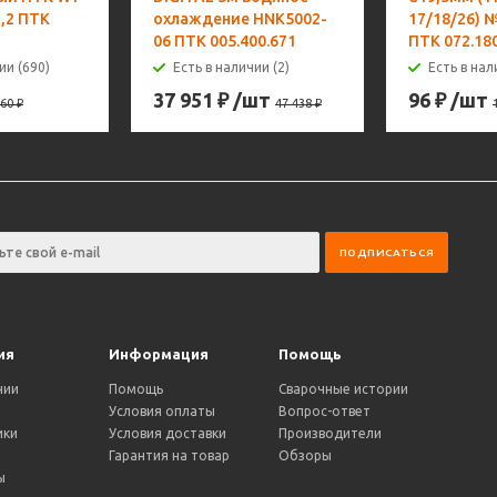
,2 ПТК
охлаждение HNK5002-
17/18/26) 
06 ПТК 005.400.671
ПТК 072.18
ии (690)
Есть в наличии (2)
Есть в нал
37 951
₽
/шт
96
₽
/шт
60
₽
47 438
₽
ия
Информация
Помощь
нии
Помощь
Сварочные истории
Условия оплаты
Вопрос-ответ
ики
Условия доставки
Производители
и
Гарантия на товар
Обзоры
ы