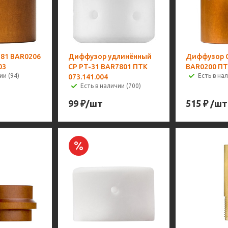
81 BAR0206
Диффузор удлинённый
Диффузор C
03
CP PT-31 BAR7801 ПТК
BAR0200 ПТК
ии (94)
Есть в на
073.141.004
Есть в наличии (700)
99
₽
/шт
515
₽
/шт