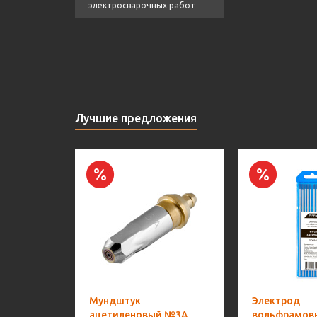
электросварочных работ
Лучшие предложения
Мундштук
Электрод
ацетиленовый №3А
вольфрамов