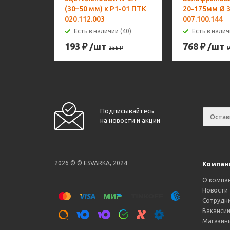
(30–50 мм) к Р1-01 ПТК
20-175мм Ø 3
020.112.003
007.100.144
Есть в наличии (40)
Есть в налич
193
₽
/шт
768
₽
/шт
255
₽
9
Подписывайтесь
на новости и акции
2026 © © ESVARKA, 2024
Компан
О компа
Новости
Сотрудн
Ваканси
Магазин