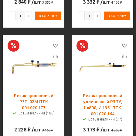
2 840
₽
/шт
3 332
₽
/шт
3 550
₽
4 165
₽
В КОРЗИНУ
В КОРЗИНУ
Резак пропановый
Резак пропановый
Р3П-02M ПТК
удлинённый Р3ПУ,
001.020.177
L=800, ∠135° ПТК
Есть в наличии (186)
001.020.164
Есть в наличии (77)
2 228
₽
/шт
3 173
₽
/шт
3 150
₽
4 700
₽