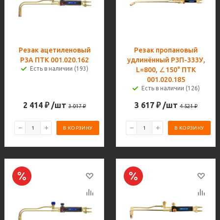
Резак ацетиленовый
Резак пропановый
Р3А ПТК 001.020.162
удлинённый Р3П-333У,
Есть в наличии (193)
L=800, ∠150° ПТК
001.020.185
Есть в наличии (126)
2 414
₽
/шт
3 617
₽
/шт
3 017
₽
4 521
₽
В КОРЗИНУ
В КОРЗИНУ