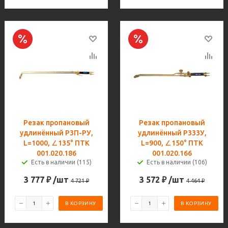
Резак пропановый
Резак пропановый
удлинённый Р3П-РУ,
удлинённый Р333У,
L=1000, ∠135° ПТК
L=900, ∠150° ПТК
001.020.186
001.020.166
Есть в наличии (115)
Есть в наличии (106)
3 777
₽
/шт
3 572
₽
/шт
4 721
₽
4 464
₽
В КОРЗИНУ
В КОРЗИНУ