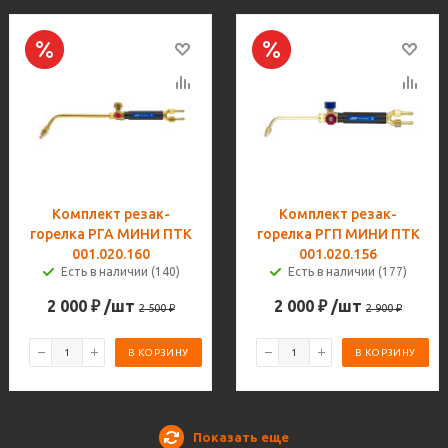
Комплект резак-
Комплект резак-
горелка РГА МИНИ ПТК
горелка РГП МИНИ ПТК
001.020.160
001.020.156
Есть в наличии (140)
Есть в наличии (177)
2 000
₽
/шт
2 000
₽
/шт
2 500
₽
2 900
₽
В КОРЗИНУ
В КОРЗИНУ
Показать еще