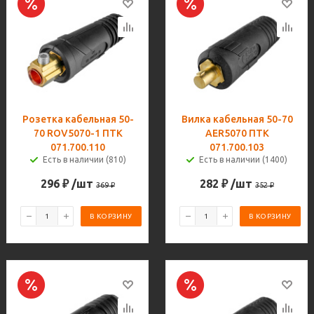
Розетка кабельная 50-
Вилка кабельная 50-70
70 ROV5070-1 ПТК
AER5070 ПТК
071.700.110
071.700.103
Есть в наличии (810)
Есть в наличии (1400)
296
₽
/шт
282
₽
/шт
369
₽
352
₽
В КОРЗИНУ
В КОРЗИНУ