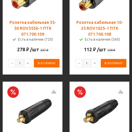
Розетка кабельная 35-
Розетка кабельная 10-
50 ROV3550-1 ПТК
25 ROV1025-1 ПТК
071.700.109
071.700.108
Есть в наличии (720)
Есть в наличии (560)
278
₽
/шт
112
₽
/шт
337
₽
139
₽
В КОРЗИНУ
В КОРЗИНУ