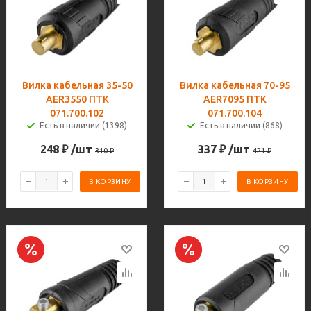
Вилка кабельная 35-50
Вилка кабельная 70-95
AER3550 ПТК
AER7095 ПТК
071.700.102
071.700.104
Есть в наличии (1398)
Есть в наличии (868)
248
₽
/шт
337
₽
/шт
310
₽
421
₽
В КОРЗИНУ
В КОРЗИНУ