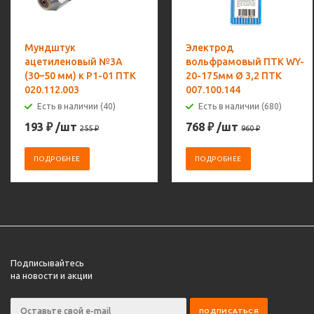
Мундштук
Электрод
ацетиленовый №3А
вольфрамовый ПТК WY-
(30–50 мм) к Р1-01 ПТК
20-175мм Ø 3,2 ПТК
020.112.003
007.100.144
Есть в наличии (40)
Есть в наличии (680)
193
₽
/шт
768
₽
/шт
255
₽
960
₽
ПОДРОБНЕЕ
ПОДРОБНЕЕ
Подписывайтесь
на новости и акции