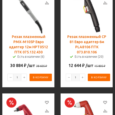
Резак плазменный
Резак плазменный CP
PMX-M105P Евро
81 Евро адаптер 6м
адаптер 12м HPT0512
PLA8106 ПТК
ПТК 075.132.430
073.810.106
Есть в наличии (6)
Есть в наличии (20)
30 884
₽
/шт
12 644
₽
/шт
38 605
₽
15 805
₽
В КОРЗИНУ
В КОРЗИНУ