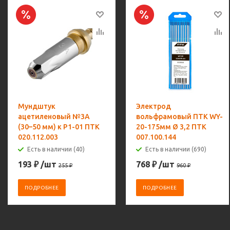
Мундштук
Электрод
ацетиленовый №3А
вольфрамовый ПТК WY-
(30–50 мм) к Р1-01 ПТК
20-175мм Ø 3,2 ПТК
020.112.003
007.100.144
Есть в наличии (40)
Есть в наличии (690)
193
₽
/шт
768
₽
/шт
255
₽
960
₽
ПОДРОБНЕЕ
ПОДРОБНЕЕ