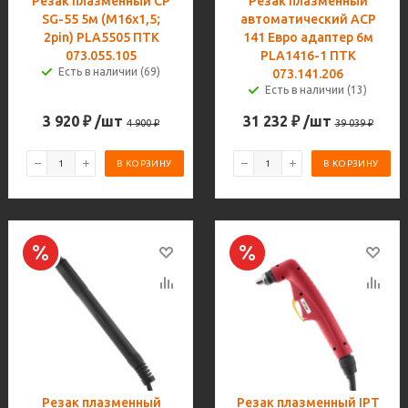
Резак плазменный CP
Резак плазменный
SG-55 5м (M16х1,5;
автоматический ACP
2pin) PLA5505 ПТК
141 Евро адаптер 6м
073.055.105
PLA1416-1 ПТК
Есть в наличии (69)
073.141.206
Есть в наличии (13)
3 920
₽
/шт
31 232
₽
/шт
4 900
₽
39 039
₽
В КОРЗИНУ
В КОРЗИНУ
Резак плазменный
Резак плазменный IPT