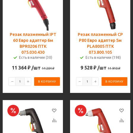
Резак плазменный IPT
Резак плазменный CP
60 Евро адаптер 6м
P80 Евро адаптер 5м
BPR0206 ПТК
PLA8005 ПТК
075.030.430
073.800.105
Есть в наличии (30)
Есть в наличии (198)
11 364
₽
/шт
9 528
₽
/шт
14 204
₽
11 910
₽
В КОРЗИНУ
В КОРЗИНУ