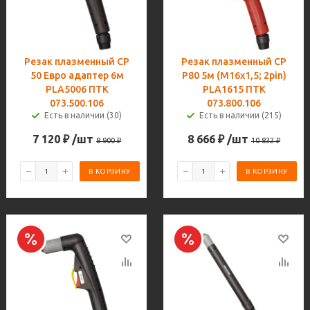
Резак плазменный CP
Резак плазменный CP
50 Евро адаптер 6м
P80 5м (M16х1,5; 2pin)
PLA5006 ПТК
PLA1615 ПТК
073.500.106
073.800.106
Есть в наличии (30)
Есть в наличии (215)
7 120
₽
/шт
8 666
₽
/шт
8 900
₽
10 832
₽
В КОРЗИНУ
В КОРЗИНУ