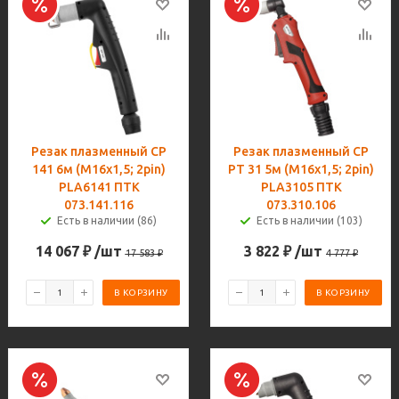
Резак плазменный CP
Резак плазменный CP
141 6м (M16х1,5; 2pin)
PT 31 5м (M16х1,5; 2pin)
PLA6141 ПТК
PLA3105 ПТК
073.141.116
073.310.106
Есть в наличии (86)
Есть в наличии (103)
14 067
₽
/шт
3 822
₽
/шт
17 583
₽
4 777
₽
В КОРЗИНУ
В КОРЗИНУ