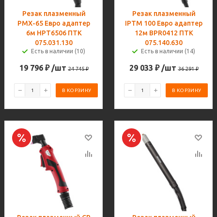
Резак плазменный
Резак плазменный
PMX-65 Евро адаптер
IPTM 100 Евро адаптер
6м HPT6506 ПТК
12м BPR0412 ПТК
075.031.130
075.140.630
Есть в наличии (10)
Есть в наличии (14)
19 796
₽
/шт
29 033
₽
/шт
24 745
₽
36 291
₽
В КОРЗИНУ
В КОРЗИНУ