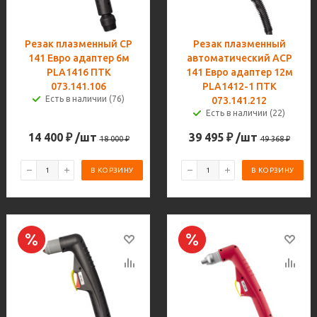
Резак плазменный CP
Резак плазменный
141 Евро адаптер 6м
автоматический ACP
PLA1416 ПТК
141 Евро адаптер 12м
073.141.106
PLA1412-1 ПТК
Есть в наличии (76)
073.141.212
Есть в наличии (22)
14 400
₽
/шт
39 495
₽
/шт
18 000
₽
49 368
₽
В КОРЗИНУ
В КОРЗИНУ