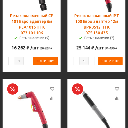
Резак плазменный CP
Резак плазменный IPT
101 Евро адаптер 6м
100 Евро адаптер 12м
PLA1016 ПТК
BPR0512 ПТК
073.101.106
075.130.435
Есть в наличии (9)
Есть в наличии (7)
16 262
₽
/шт
25 144
₽
/шт
20 327
₽
31 430
₽
В КОРЗИНУ
В КОРЗИНУ