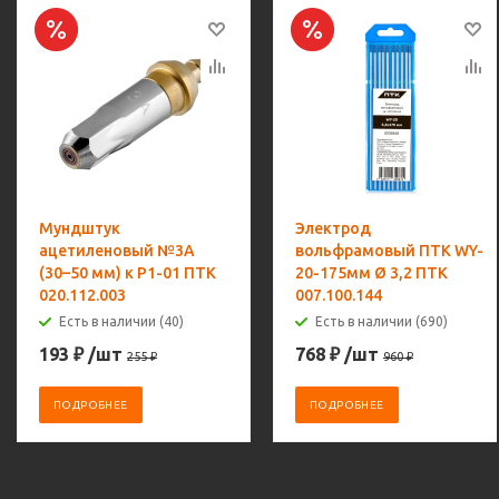
Мундштук
Электрод
ацетиленовый №3А
вольфрамовый ПТК WY-
(30–50 мм) к Р1-01 ПТК
20-175мм Ø 3,2 ПТК
020.112.003
007.100.144
Есть в наличии (40)
Есть в наличии (690)
193
₽
/шт
768
₽
/шт
255
₽
960
₽
ПОДРОБНЕЕ
ПОДРОБНЕЕ