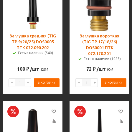
Заглушка средняя (TIG
Заглушка короткая
TP 9/20/25) DOS0005
(TIG TP 17/18/26)
ПТК 072.090.202
DOS0001 ПТК
Есть в наличии (540)
072.170.201
Есть в наличии (1085)
100
₽
/шт
72
₽
/шт
125
₽
90
₽
В КОРЗИНУ
В КОРЗИНУ