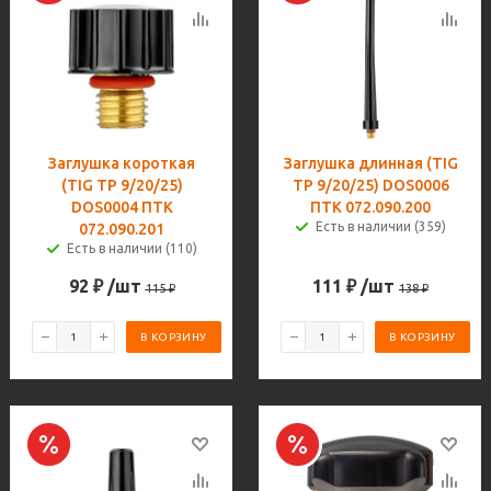
Заглушка короткая
Заглушка длинная (TIG
(TIG TP 9/20/25)
TP 9/20/25) DOS0006
DOS0004 ПТК
ПТК 072.090.200
Есть в наличии (359)
072.090.201
Есть в наличии (110)
92
₽
/шт
111
₽
/шт
115
₽
138
₽
В КОРЗИНУ
В КОРЗИНУ