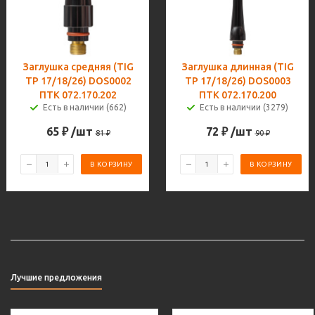
Заглушка средняя (TIG
Заглушка длинная (TIG
TP 17/18/26) DOS0002
TP 17/18/26) DOS0003
ПТК 072.170.202
ПТК 072.170.200
Есть в наличии (662)
Есть в наличии (3279)
65
₽
/шт
72
₽
/шт
81
₽
90
₽
В КОРЗИНУ
В КОРЗИНУ
Лучшие предложения