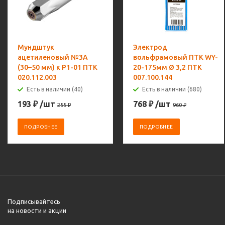
Мундштук
Электрод
ацетиленовый №3А
вольфрамовый ПТК WY-
(30–50 мм) к Р1-01 ПТК
20-175мм Ø 3,2 ПТК
020.112.003
007.100.144
Есть в наличии (40)
Есть в наличии (680)
193
₽
/шт
768
₽
/шт
255
₽
960
₽
ПОДРОБНЕЕ
ПОДРОБНЕЕ
Подписывайтесь
на новости и акции