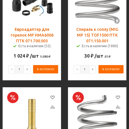
Евроадаптер для
Спираль к соплу (MIG
горелок MP HMA6006
MP 15) TOF1500 ПТК
ПТК 071.700.003
071.150.001
Есть в наличии (55)
Есть в наличии (1880)
1 024
₽
/шт
30
₽
/шт
1 280
₽
37
₽
В КОРЗИНУ
В КОРЗИНУ