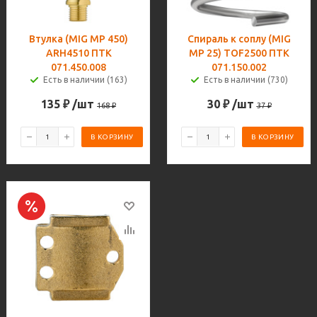
Втулка (MIG MP 450)
Спираль к соплу (MIG
ARH4510 ПТК
MP 25) TOF2500 ПТК
071.450.008
071.150.002
Есть в наличии (163)
Есть в наличии (730)
135
₽
/шт
30
₽
/шт
168
₽
37
₽
В КОРЗИНУ
В КОРЗИНУ