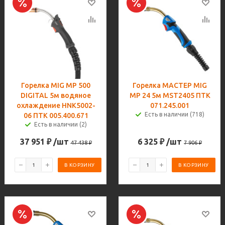
Горелка MIG MP 500
Горелка МАСТЕР MIG
DIGITAL 5м водяное
MP 24 5м MST2405 ПТК
охлаждение HNK5002-
071.245.001
Есть в наличии (718)
06 ПТК 005.400.671
Есть в наличии (2)
37 951
₽
/шт
6 325
₽
/шт
47 438
₽
7 906
₽
В КОРЗИНУ
В КОРЗИНУ