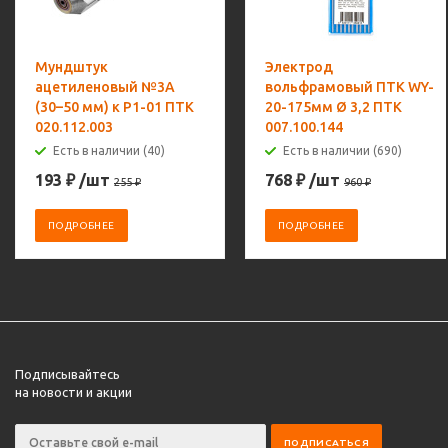
Мундштук
Электрод
ацетиленовый №3А
вольфрамовый ПТК WY-
(30–50 мм) к Р1-01 ПТК
20-175мм Ø 3,2 ПТК
020.112.003
007.100.144
Есть в наличии (40)
Есть в наличии (690)
193
₽
/шт
768
₽
/шт
255
₽
960
₽
ПОДРОБНЕЕ
ПОДРОБНЕЕ
Подписывайтесь
на новости и акции