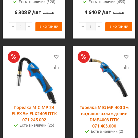
Есть в наличии (328)
Есть в наличии (455)
6 308
₽
/шт
4 640
₽
/шт
7 885
₽
5 800
₽
В КОРЗИНУ
В КОРЗИНУ
Горелка MIG MP 24
Горелка MIG MP 400 3м
FLEX 5м FLX2405 ПТК
водяное охлаждение
071.245.002
DME4003 ПТК
Есть в наличии (25)
071.403.000
Есть в наличии (2)