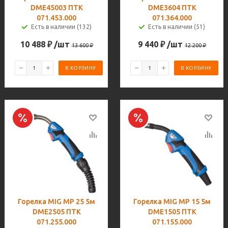
DME45003 ПТК
DME3604 ПТК
071.453.000
071.364.000
Есть в наличии (132)
Есть в наличии (51)
10 488
₽
/шт
9 440
₽
/шт
13 600
₽
12 200
₽
В КОРЗИНУ
В КОРЗИНУ
Горелка MIG MP 25 5м
Горелка MIG MP 15 5м
DME2505 ПТК
DME1505 ПТК
071.255.000
071.155.000