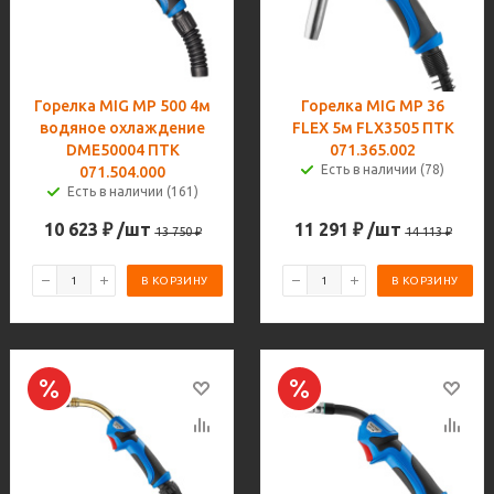
Горелка MIG MP 500 4м
Горелка MIG MP 36
водяное охлаждение
FLEX 5м FLX3505 ПТК
DME50004 ПТК
071.365.002
Есть в наличии (78)
071.504.000
Есть в наличии (161)
10 623
₽
/шт
11 291
₽
/шт
13 750
₽
14 113
₽
В КОРЗИНУ
В КОРЗИНУ