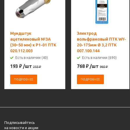
Мундштук
Электрод
ацетиленовый №3А
вольфрамовый ПТК WY-
(30–50 мм) к Р1-01 ПТК
20-175мм Ø 3,2 ПТК
020.112.003
007.100.144
Есть в наличии (40)
Есть в наличии (690)
193
₽
/шт
768
₽
/шт
255
₽
960
₽
ПОДРОБНЕЕ
ПОДРОБНЕЕ
Подписывайтесь
на новости и акции