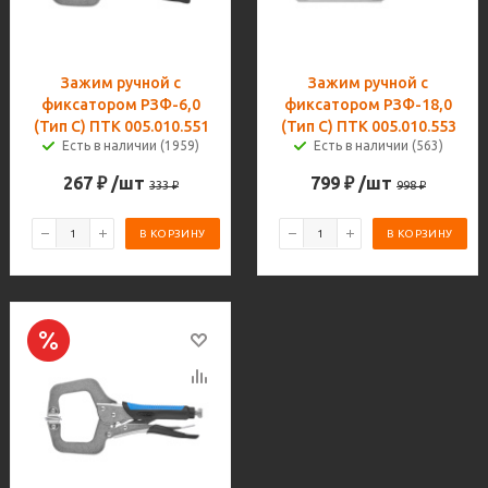
Зажим ручной с
Зажим ручной с
фиксатором РЗФ-6,0
фиксатором РЗФ-18,0
(Тип С) ПТК 005.010.551
(Тип С) ПТК 005.010.553
Есть в наличии (1959)
Есть в наличии (563)
267
₽
/шт
799
₽
/шт
333
₽
998
₽
В КОРЗИНУ
В КОРЗИНУ