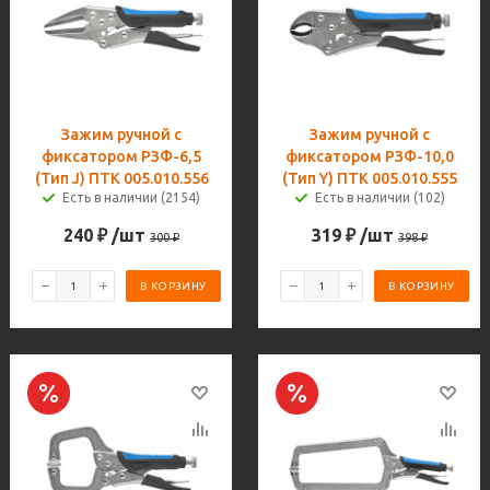
Зажим ручной с
Зажим ручной с
фиксатором РЗФ-6,5
фиксатором РЗФ-10,0
(Тип J) ПТК 005.010.556
(Тип Y) ПТК 005.010.555
Есть в наличии (2154)
Есть в наличии (102)
240
₽
/шт
319
₽
/шт
300
₽
398
₽
В КОРЗИНУ
В КОРЗИНУ