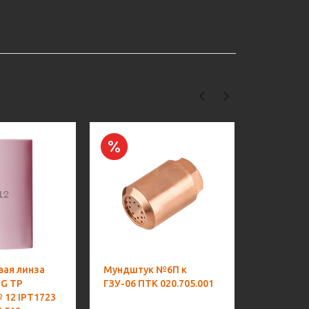
вая линза
Мундштук №6П к
Сопло га
IG TP
ГЗУ-06 ПТК 020.705.001
удл. d9,5
№ 12 IPT1723
17/18/26)