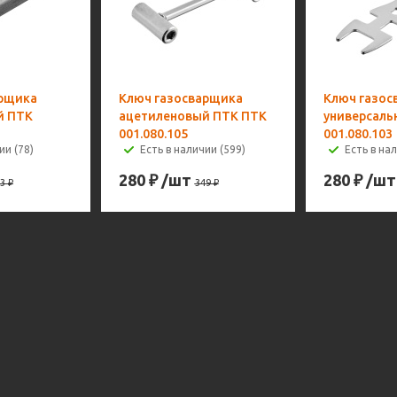
арщика
Ключ газосварщика
Ключ газос
й ПТК
ацетиленовый ПТК ПТК
универсаль
001.080.105
001.080.103
ии (78)
Есть в наличии (599)
Есть в на
280
₽
/шт
280
₽
/шт
3
₽
349
₽