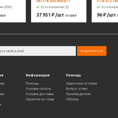
06 ПТК 005.400.671
ПТК 072.18
ии (690)
Есть в наличии (2)
Есть в нал
37 951
₽
/шт
96
₽
/шт
60
₽
47 438
₽
ия
Информация
Помощь
нии
Помощь
Сварочные истории
Условия оплаты
Вопрос-ответ
ики
Условия доставки
Производители
и
Гарантия на товар
Обзоры
ы