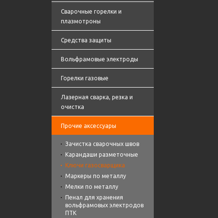
Сварочные горелки и
плазмотроны
Средства защиты
Вольфрамовые электроды
Горелки газовые
Лазерная сварка, резка и
очистка
Прочие аксессуары
Зачистка сварочных швов
Карандаши разметочные
Ключи газосварщика
Маркеры по металлу
Мелки по металлу
Пенал для хранения
вольфрамовых электродов
ПТК