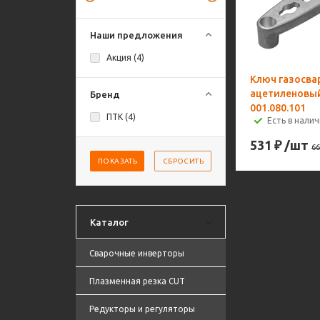
Наши предложения
Акция (
4
)
Ключ газосв
ацетиленовы
Бренд
001.080.101
ПТК (
4
)
Есть в налич
531
₽
/шт
66
ПОКАЗАТЬ
СБРОСИТЬ
Каталог
Сварочные инверторы
Плазменная резка CUT
Редукторы и регуляторы