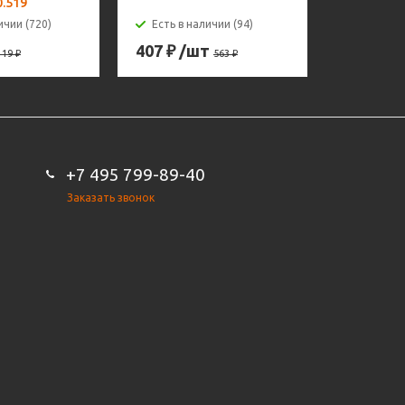
0.519
ПТК 072.1
ичии (720)
Есть в наличии (94)
Есть в н
407
₽
/шт
180
₽
/ш
119
₽
563
₽
+7 495 799-89-40
Заказать звонок