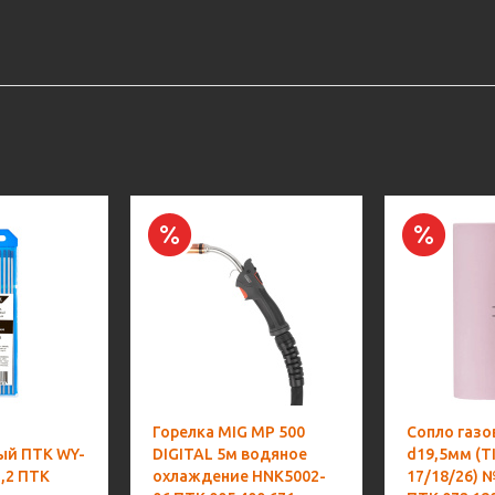
Горелка MIG MP 500
Сопло газо
ый ПТК WY-
DIGITAL 5м водяное
d19,5мм (T
,2 ПТК
охлаждение HNK5002-
17/18/26) 