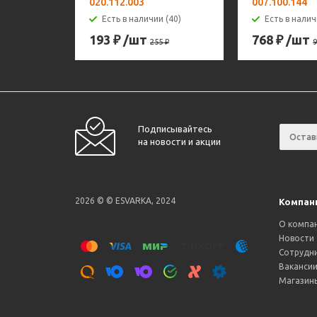
020.112.003
007.100.144
Есть в наличии (40)
Есть в налич
193
₽
/шт
768
₽
/шт
255
₽
9
Подписывайтесь
на новости и акции
2026 © © ESVARKA, 2024
Компан
О компа
Новости
Сотрудн
Ваканси
Магазин