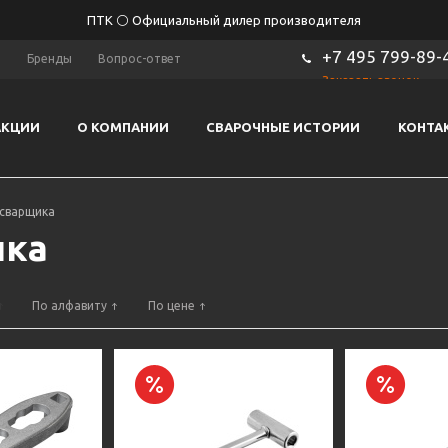
ПТК ⚪ Официальный дилер производителя
+7 495 799-89-
ы
Бренды
Вопрос-ответ
Заказать звонок
АКЦИИ
О КОМПАНИИ
СВАРОЧНЫЕ ИСТОРИИ
КОНТА
осварщика
ика
По алфавиту
По цене