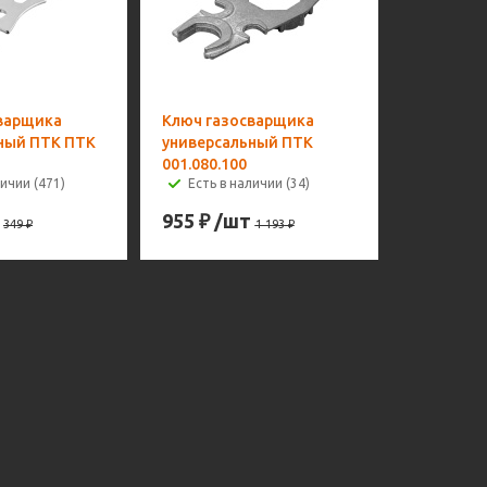
варщика
Ключ газосварщика
ный ПТК ПТК
универсальный ПТК
001.080.100
личии (471)
Есть в наличии (34)
955
₽
/шт
349
₽
1 193
₽