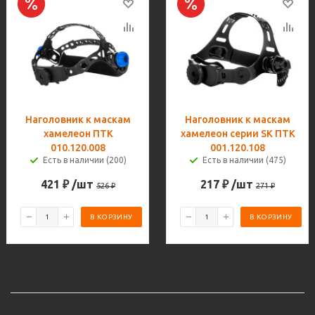
Наголовник к маскам
Наголовник к маскам
хамелеон ПТК
хамелеон серии SK ПТК
010.120.008
001.120.108
Есть в наличии (200)
Есть в наличии (475)
421
₽
/шт
217
₽
/шт
526
₽
271
₽
В КОРЗИНУ
В КОРЗИНУ