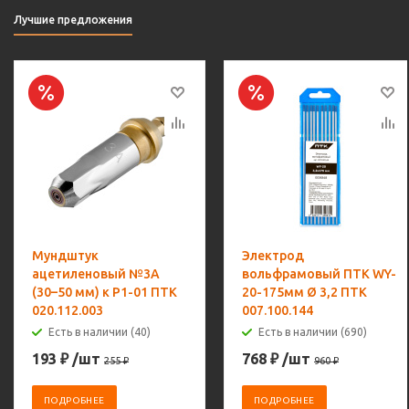
Лучшие предложения
Мундштук
Электрод
ацетиленовый №3А
вольфрамовый ПТК WY-
(30–50 мм) к Р1-01 ПТК
20-175мм Ø 3,2 ПТК
020.112.003
007.100.144
Есть в наличии (40)
Есть в наличии (690)
193
₽
/шт
768
₽
/шт
255
₽
960
₽
ПОДРОБНЕЕ
ПОДРОБНЕЕ