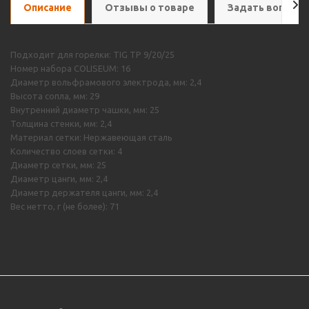
Описание
Отзывы о товаре
Задать вопрос
Подходит для горелки: TIG TP 9/20/25
Номер набора COLISEUM: 16
Диаметр вольфрамового электрода, мм: 2,4
Высота сопла, мм: 29
Внутренний диаметр чашки, мм: 25
Толщина стенки, мм: 2,4
Материал сетки: Нержавеющая сталь
Количество слоев сетки: 4
Диаметр сетки, мм: 25
Диаметр цанги, мм: 2,4
Диаметр держателя цанги, мм: 2,4
Вес нетто, г (не более): 71