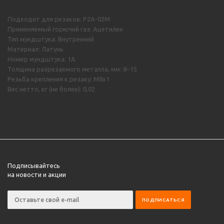
Подходит для резаков: Р2А-02М
Применяемый горючий газ: Ацетилен
Тип мундштука: Внутренний
Материал: Латунь
Номер мундштука: 1А
Толщина разрезаемого металла, мм: 8–15
Резьба крепления к резаку: М8х1
Вес нетто, кг (не более): 0,02
Подписывайтесь
на новости и акции