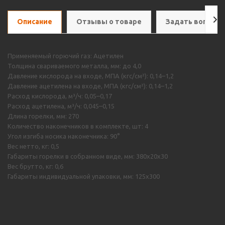
Описание
Отзывы о товаре
Задать вопрос
Применяемый горючий газ: Ацетилен
Толщина свариваемого металла, мм: до 4,0
Давление кислорода на входе, МПА (кгс/см²): 0,14–1,2
Давление ацетилена на входе, МПА (кгс/см²): 0,14–1,2
Расход кислорода, м³/ч: 0,05–0,17
Расход ацетилена, м³/ч: 0,045–0,15
Длина горелки, мм: 270
Количество наконечников в комплекте, шт: 4
Угол изгиба носика наконечника: 90°
Вес нетто, кг: 0,5
Габариты горелки в собранном виде, мм: 380х20х30
Вес брутто, кг: 0,6
Габариты индивидуальной упаковки, мм: 125х300