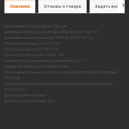
Описание
Отзывы о товаре
Задать вопрос
Применяемый горючий газ: Пропан
Давление кислорода на входе, МПА (кгс/см²): 4,0–5,0
Давление пропана на входе, МПА (кгс/см²): 1,0–1,3
Расход кислорода, м³/ч: 2,0–3,0
Расход пропана, м³/ч: 0,67–1,0
Длина горелки, мм (не более): 410
Количество наконечников в комплекте, шт: 1
Номер наконечника в комплекте: 6П
Присоединительная резьба на штуцере для подачи кислорода:
M12х1,25
Присоединительная резьба на штуцере для подачи пропана:
M12х1,25LH
Диаметр ниппеля, мм: 6
Вес нетто, кг (не более): 0,55