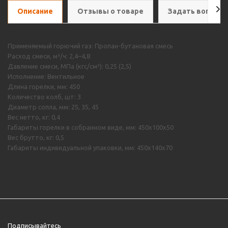
Описание
Отзывы о товаре
Задать вопрос
Применяемый горючий газ: Пропан-бутановая смесь
Расход смеси, м³/ч: 2,4–4,8
Давление смеси, МПа (кгс/см²): 0,25 (2,5)
Исполнение: Вентильное
Длина горелки, мм: 450
Количество колб, шт: 3
Диаметр сопла, мм: 25, 35, 45
Вес нетто, кг: 0,4
Габариты горелки в собранном виде, мм: 450х100х50
Вес брутто, кг: 0,5
Габариты индивидуальной упаковки, мм: 450х140х70
Подписывайтесь