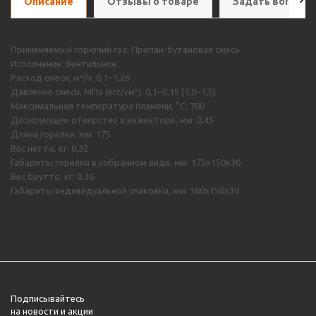
Описание
Отзывы о товаре
Задать вопрос
Применяемый горючий газ: Пропан-бутановая смесь
Исполнение: Вентильное
Расход смеси, м³/ч: 0,1–1,26
Давление смеси, МПа (кгс/см²): 0,1–0,15 (1,0–1,5)
Максимальная температура пламени, °С: 700
Дозирующее отверстие в инжекторе, мм: 0,45
Длина горелки, мм: 175
Вес нетто, кг: 0,32
Габариты горелки в собранном виде, мм: 175х150х30
Вес брутто, кг: 0,36
Габариты индивидуальной упаковки, мм: 180х150х30
Подписывайтесь
на новости и акции