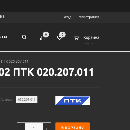
40
Вход
Регистрация
0
0
0
КТЫ
Корзина
пуста
2 ПТК 020.207.011
02 ПТК 020.207.011
Артикул
020.207.011
В КОРЗИНУ