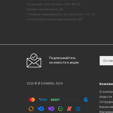
Подходит для горелки: Г2А-4М-02
Номер наконечника: 2А
Толщина свариваемого металла, мм: 1,0–2,0
Угол изгиба носика наконечника: 90°
Подписывайтесь
на новости и акции
2026 © © ESVARKA, 2024
Компан
О компа
Новости
Сотрудн
Ваканси
Магазин