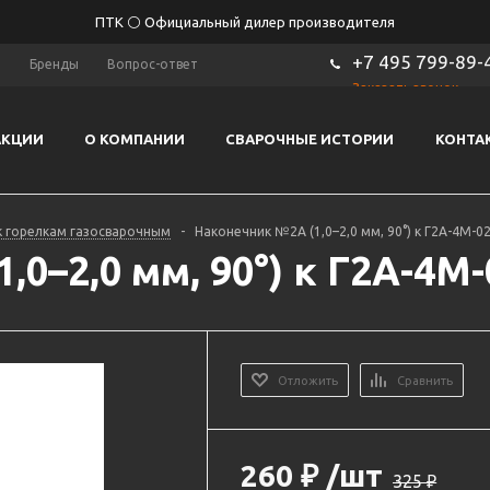
ПТК ⚪ Официальный дилер производителя
+7 495 799-89-
ы
Бренды
Вопрос-ответ
Заказать звонок
АКЦИИ
О КОМПАНИИ
СВАРОЧНЫЕ ИСТОРИИ
КОНТА
к горелкам газосварочным
-
Наконечник №2А (1,0–2,0 мм, 90°) к Г2А-4М-0
0–2,0 мм, 90°) к Г2А-4М-
Отложить
Сравнить
260
₽
/шт
325
₽