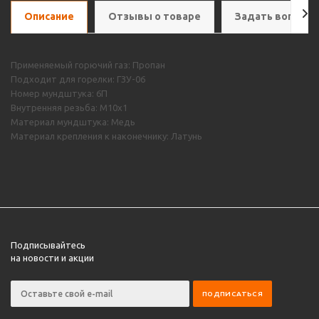
Описание
Отзывы о товаре
Задать вопрос
Применяемый горючий газ: Пропан
Подходит для горелки: ГЗУ-06
Номер мундштука: 6П
Внутренняя резьба: М10х1
Материал мундштука: Медь
Материал крепления к наконечнику: Латунь
Подписывайтесь
на новости и акции