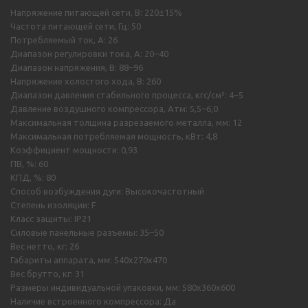
Напряжение питающей сети, В: 220±15%
Частота питающей сети, Гц: 50
Потребляемый ток, А: 26
Диапазон регулировки тока, А: 20–40
Диапазон напряжения, В: 88–96
Напряжение холостого хода, В: 260
Диапазон давления стабильного процесса, кгс/см²: 4–5
Давление воздушного компрессора, Атм: 5,5–6,0
Максимальная толщина разрезаемого металла, мм: 12
Максимальная потребляемая мощность, кВт: 4,8
Коэффициент мощности: 0,93
ПВ, %: 60
КПД, %: 80
Способ возбуждения дуги: Высокочастотный
Степень изоляции: F
Класс защиты: IP21
Силовые панельные разъемы: 35–50
Вес нетто, кг: 26
Габариты аппарата, мм: 540х270х470
Вес брутто, кг: 31
Размеры индивидуальной упаковки, мм: 580х360х600
Наличие встроенного компрессора: Да