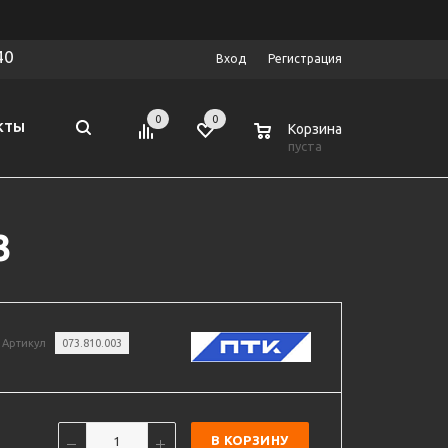
40
Вход
Регистрация
0
0
0
КТЫ
Корзина
пуста
3
Артикул
073.810.003
В КОРЗИНУ