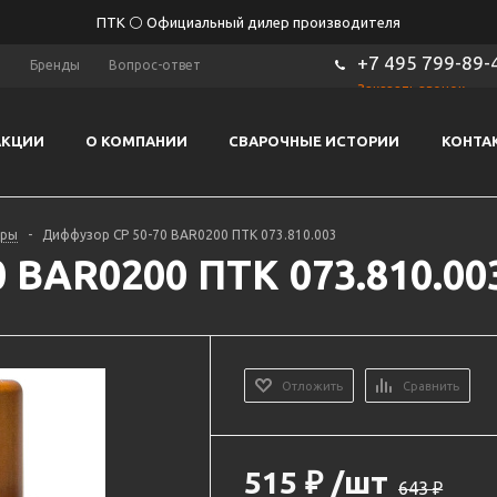
ПТК ⚪ Официальный дилер производителя
+7 495 799-89-
ы
Бренды
Вопрос-ответ
Заказать звонок
АКЦИИ
О КОМПАНИИ
СВАРОЧНЫЕ ИСТОРИИ
КОНТА
оры
-
Диффузор CP 50-70 BAR0200 ПТК 073.810.003
 BAR0200 ПТК 073.810.00
Отложить
Сравнить
515
₽
/шт
643
₽