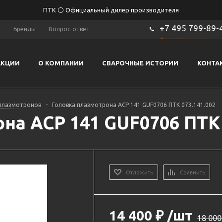
ПТК ⚪ Официальный дилер производителя
+7 495 799-89-
ы
Бренды
Вопрос-ответ
Заказать звонок
АКЦИИ
О КОМПАНИИ
СВАРОЧНЫЕ ИСТОРИИ
КОНТА
 плазмотронов
-
Головка плазмотрона ACP 141 GUF0706 ПТК 073.141.002
на ACP 141 GUF0706 ПТК 
Отложить
Сравнить
14 400
₽
/шт
18 000