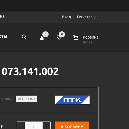
40
Вход
Регистрация
0
0
0
КТЫ
Корзина
пуста
073.141.002
Артикул
073.141.002
₽
В КОРЗИНУ