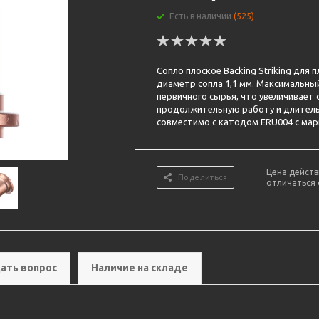
Есть в наличии
(525)
Сопло плоское Backing Striking для 
диаметр сопла 1,1 мм. Максимальный
первичного сырья, что увеличивает 
продолжительную работу и длитель
совместимо с катодом ERU004 с марки
Цена действ
Поделиться
отличаться 
ать вопрос
Наличие на складе