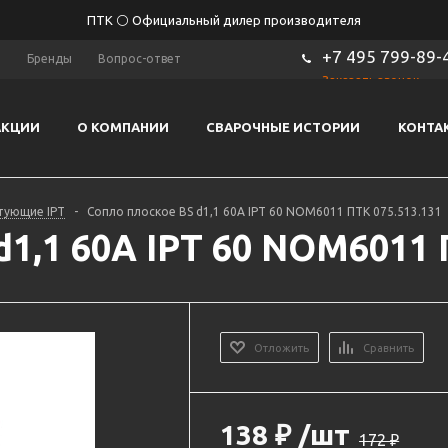
ПТК ⚪ Официальный дилер производителя
+7 495 799-89-
ы
Бренды
Вопрос-ответ
Заказать звонок
АКЦИИ
О КОМПАНИИ
СВАРОЧНЫЕ ИСТОРИИ
КОНТА
тующие IPT
-
Сопло плоское BS d1,1 60A IPT 60 NOM6011 ПТК 075.513.131
1,1 60A IPT 60 NOM6011 
Отложить
Сравнить
138
₽
/шт
172
₽