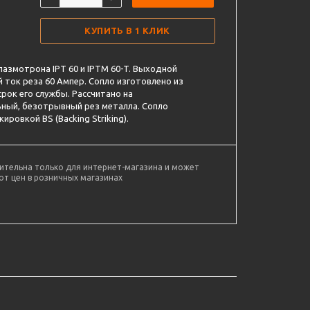
КУПИТЬ В 1 КЛИК
плазмотрона IPT 60 и IPTM 60-T. Выходной
 ток реза 60 Ампер. Сопло изготовлено из
срок его службы. Рассчитано на
ный, безотрывный рез металла. Сопло
ровкой BS (Backing Striking).
ительна только для интернет-магазина и может
от цен в розничных магазинах