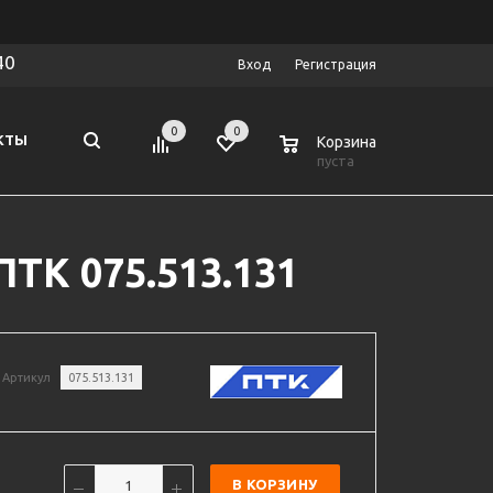
40
Вход
Регистрация
0
0
0
КТЫ
Корзина
пуста
ПТК 075.513.131
Артикул
075.513.131
В КОРЗИНУ