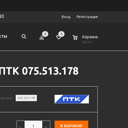
40
Вход
Регистрация
0
0
0
КТЫ
Корзина
пуста
ПТК 075.513.178
Артикул
075.513.178
В КОРЗИНУ