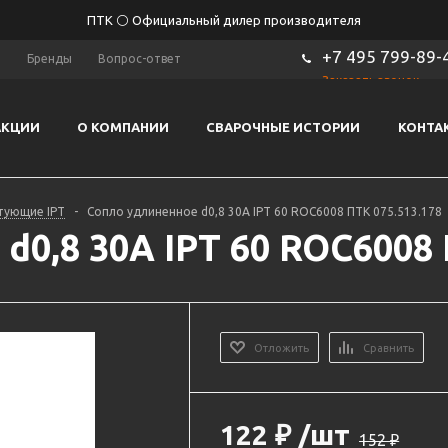
ПТК ⚪ Официальный дилер производителя
+7 495 799-89-
ы
Бренды
Вопрос-ответ
Заказать звонок
АКЦИИ
О КОМПАНИИ
СВАРОЧНЫЕ ИСТОРИИ
КОНТА
тующие IPT
-
Сопло удлиненное d0,8 30A IPT 60 ROC6008 ПТК 075.513.178
d0,8 30A IPT 60 ROC6008 
Отложить
Сравнить
122
₽
/шт
152
₽