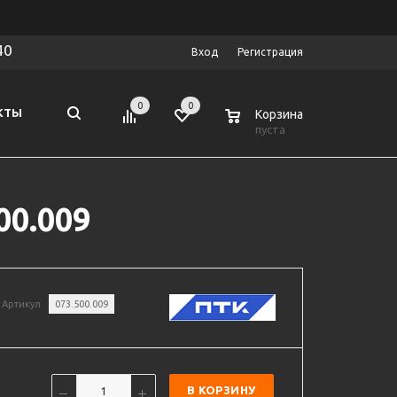
40
Вход
Регистрация
0
0
0
КТЫ
Корзина
пуста
00.009
Артикул
073.500.009
В КОРЗИНУ