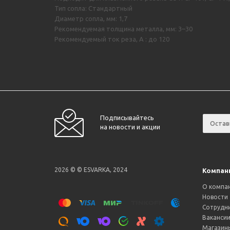
Тип сопла: Стандартный
Диаметр сопла, мм: 1,7
Рекомендуемая толщина металла, мм: 3–30
Рекомендуемый ток реза, А : до 120
Подписывайтесь
на новости и акции
2026 © © ESVARKA, 2024
Компан
О компа
Новости
Сотрудн
Ваканси
Магазин