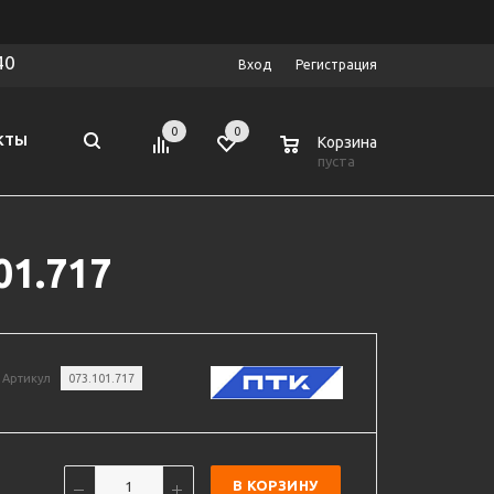
40
Вход
Регистрация
0
0
0
КТЫ
Корзина
пуста
01.717
Артикул
073.101.717
В КОРЗИНУ