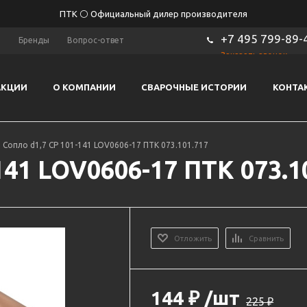
ПТК ⚪ Официальный дилер производителя
+7 495 799-89-
ы
Бренды
Вопрос-ответ
Заказать звонок
АКЦИИ
О КОМПАНИИ
СВАРОЧНЫЕ ИСТОРИИ
КОНТА
Сопло d1,7 CP 101-141 LOV0606-17 ПТК 073.101.717
141 LOV0606-17 ПТК 073.1
Отложить
Сравнить
144
₽
/шт
225
₽