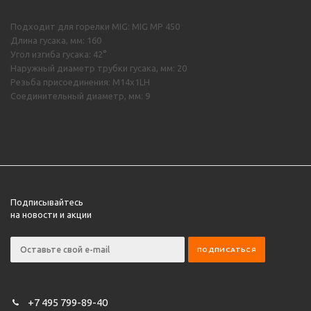
Подходит для горелки MIG: MIG MP 450
Длина гусака, мм: 160
Угол изгиба гусака: 42°
Наружный диаметр трубки гусака, мм: 20
Резьба присоединения: М14х1LH
Соединительный диаметр, мм: 9
Подписывайтесь
на новости и акции
+7 495 799-89-40