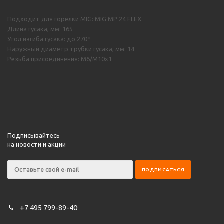
Подходит для горелки MIG: MIG MP 24 FLEX
Длина гусака, мм: 165
Угол изгиба гусака: до 270º
Наружный диаметр трубки гусака, мм: 14
Резьба присоединения: М6/М10х1
Подписывайтесь
на новости и акции
+7 495 799-89-40