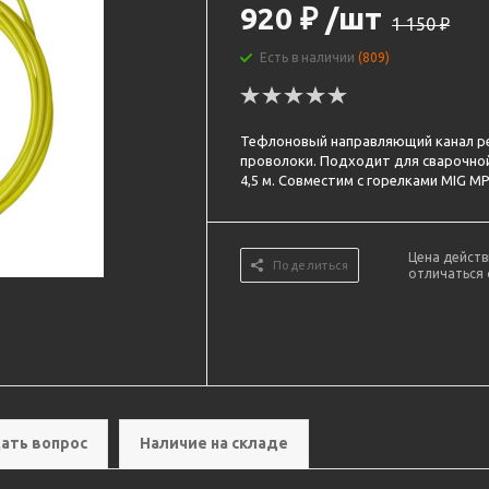
920
₽
/шт
1 150
₽
Есть в наличии
(809)
Тефлоновый направляющий канал р
проволоки. Подходит для сварочной
4,5 м. Совместим с горелками MIG MP
Цена действ
Поделиться
отличаться 
ать вопрос
Наличие на складе