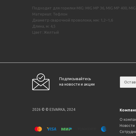
Подходит для горелки MIG: MIG MP 36, MIG MP 400, MIG
Материал: Тефлон
Диаметр сварочной проволоки, мм: 1,2–1,6
Длина, м: 4,5
Цвет: Желтый
Подписывайтесь
на новости и акции
2026 © © ESVARKA, 2024
Компан
О компа
Новости
Сотрудн