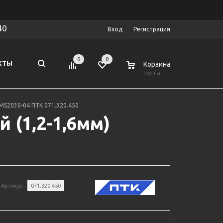
40
Вход
Регистрация
0
0
0
КТЫ
Корзина
пуста
S2030-04 ПТК 071.320.450
(1,2-1,6мм)
Артикул
071.320.450