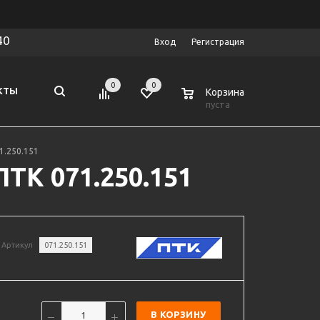
40
Вход
Регистрация
0
0
0
КТЫ
Корзина
пуста
1.250.151
ТК 071.250.151
Артикул
071.250.151
В КОРЗИНУ