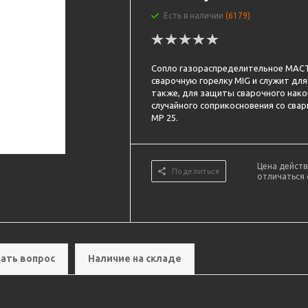
Есть в наличии
(6179)
Сопло газораспределительное МАСТ
сварочную горелку MIG и служит для
также, для защиты сварочного нако
случайного соприкосновения со сва
MP 25.
Цена действ
Поделиться
отличаться 
ать вопрос
Наличие на складе