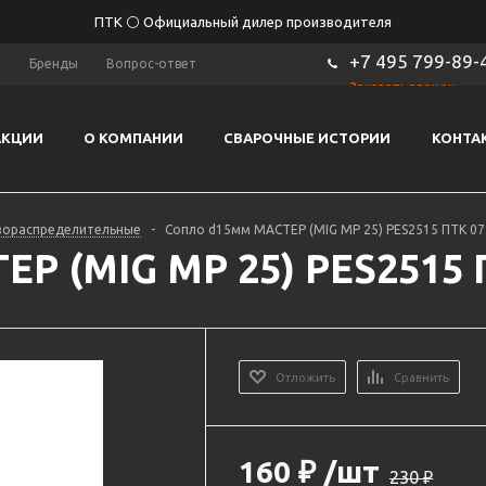
ПТК ⚪ Официальный дилер производителя
+7 495 799-89-
ы
Бренды
Вопрос-ответ
Заказать звонок
АКЦИИ
О КОМПАНИИ
СВАРОЧНЫЕ ИСТОРИИ
КОНТА
зораспределительные
-
Сопло d15мм МАСТЕР (MIG MP 25) PES2515 ПТК 07
Р (MIG MP 25) PES2515 П
Отложить
Сравнить
160
₽
/шт
230
₽