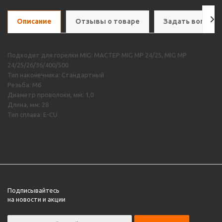
Описание
Отзывы о товаре
Задать вопрос
Подходит для горелки MIG: МАСТЕР MIG MP 24/25, MIG MP
24/25/26/36/400/500
Тип наконечника: Стандартный
Резьба: М6
Диаметр проволоки, мм: 1,0
Длина, мм: 28
Тип сплава: E-CU
Подписывайтесь
на новости и акции