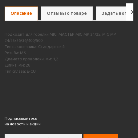
Описание
Отзывы о товаре
Задать вопрос
Подходит для горелки MIG: МАСТЕР MIG MP 24/25, MIG MP
24/25/26/36/400/500
Тип наконечника: Стандартный
Резьба: М6
Диаметр проволоки, мм: 1,2
Длина, мм: 28
Тип сплава: E-CU
Подписывайтесь
на новости и акции