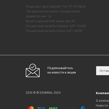
Подходит для горелки: TIG TP 17/18/26
Тип держателя цанги: Газовая линза
Диаметр, мм: 1,6
Высота держателя цанги, мм: 50
Посадочная резьба горелки: 3/8"-32UNF
Посадочная резьба сопла: 3/4"-16UNF
Подписывайтесь
на новости и акции
2026 © © ESVARKA, 2024
Компан
О компа
Новости