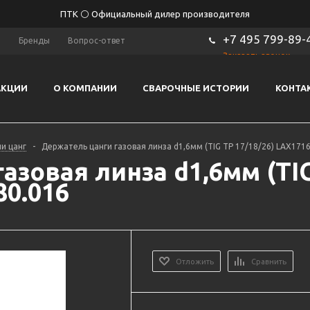
ПТК ⚪ Официальный дилер производителя
+7 495 799-89-
ы
Бренды
Вопрос-ответ
Заказать звонок
АКЦИИ
О КОМПАНИИ
СВАРОЧНЫЕ ИСТОРИИ
КОНТА
и цанг
-
Держатель цанги газовая линза d1,6мм (TIG TP 17/18/26) LAX1716
азовая линза d1,6мм (TIG
80.016
Отложить
Сравнить