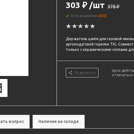
303
₽
/шт
378
₽
Есть в наличии
(400)
Держатель цанги для газовой линзы
аргонодуговой горелке TIG. Совмест
только с керамическими соплами для
Цена действ
Поделиться
отличаться 
ать вопрос
Наличие на складе