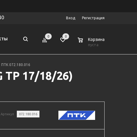
40
Вход
Регистрация
0
0
0
КТЫ
Корзина
пуста
 ПТК 072.180.016
 TP 17/18/26)
Артикул
072.180.016