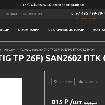
ПТК ⚪ Официальный дилер производителя
+7 495 799-89-
ы
Бренды
Вопрос-ответ
Заказать звонок
АКЦИИ
О КОМПАНИИ
СВАРОЧНЫЕ ИСТОРИИ
КОНТА
для горелок
-
Головка горелки (TIG TP 26F) SAN2602 ПТК 072.260.004
IG TP 26F) SAN2602 ПТК 
Отложить
Сравнить
815
₽
/шт
1 018
₽