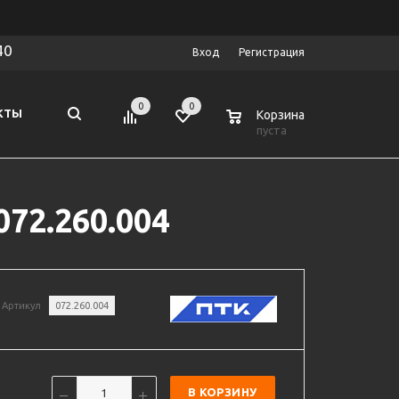
40
Вход
Регистрация
0
0
0
КТЫ
Корзина
пуста
072.260.004
Артикул
072.260.004
В КОРЗИНУ