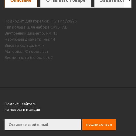
Описание
Отзывы о товаре
Задать вопрос
Подходит для горелки: TIG TP 9/20/25
Тип кольца: Для набора CRYSTAL
Внутренний диаметр, мм: 13
Наружный диаметр, мм: 14
Высота кольца, мм: 7
Материал: Фторопласт
Вес нетто, гр (не более): 2
Подписывайтесь
на новости и акции