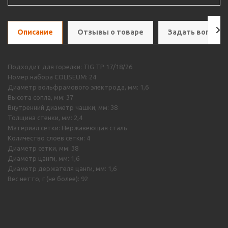
Описание
Отзывы о товаре
Задать вопрос
Подходит для горелки: TIG TP 17/18/26
Номер набора COLISEUM: 24
Диаметр вольфрамового электрода, мм: 1,6
Высота сопла, мм: 37
Внутренний диаметр чашки, мм: 38
Толщина стенки, мм: 2,4
Материал сетки: Нержавеющая сталь
Количество слоев сетки: 4
Диаметр сетки, мм: 38
Диаметр цанги, мм: 1,6
Диаметр держателя цанги, мм: 1,6
Вес нетто, г (не более): 92