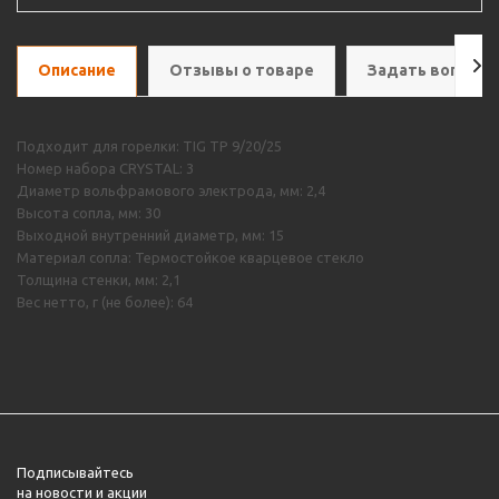
Описание
Отзывы о товаре
Задать вопрос
Подходит для горелки: TIG TP 9/20/25
Номер набора CRYSTAL: 3
Диаметр вольфрамового электрода, мм: 2,4
Высота сопла, мм: 30
Выходной внутренний диаметр, мм: 15
Материал сопла: Термостойкое кварцевое стекло
Толщина стенки, мм: 2,1
Вес нетто, г (не более): 64
Подписывайтесь
на новости и акции