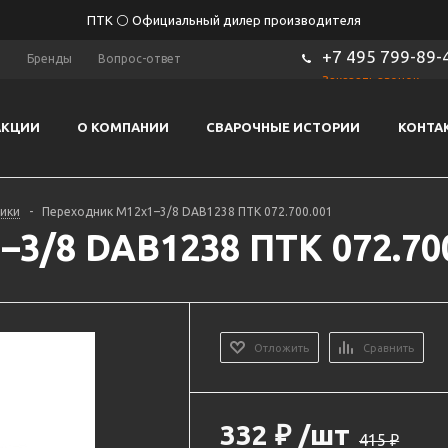
ПТК ⚪ Официальный дилер производителя
+7 495 799-89-
ы
Бренды
Вопрос-ответ
Заказать звонок
АКЦИИ
О КОМПАНИИ
СВАРОЧНЫЕ ИСТОРИИ
КОНТА
ики
-
Переходник M12х1–3/8 DAB1238 ПТК 072.700.001
3/8 DAB1238 ПТК 072.70
Отложить
Сравнить
332
₽
/шт
415
₽