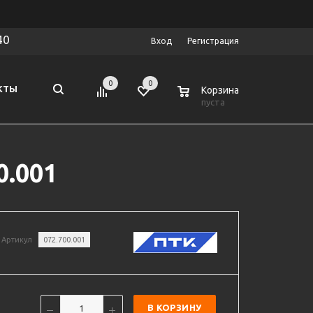
40
Вход
Регистрация
0
0
0
КТЫ
Корзина
пуста
0.001
Артикул
072.700.001
В КОРЗИНУ