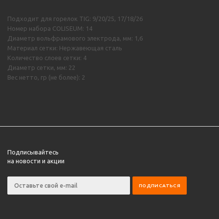
Подходит для горелок TIG: 9/20/25, 17/18/26
Номер набора COLISEUM: 14
Диаметр вольфрамового электрода, мм: 1,6
Материал сетки: Нержавеющая сталь
Количество слоев сетки: 4
Диаметр сетки, мм: 22
Вес нетто, гр (не более): 2
Подписывайтесь
на новости и акции