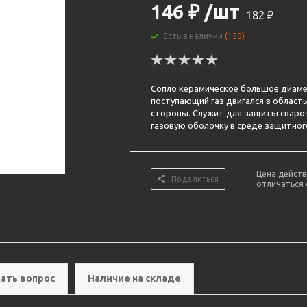
146
₽
/шт
182
₽
Есть в наличии
(150)
Сопло керамическое большое диаме
поступающий газ двигался в область
стороны. Служит для защиты свароч
газовую оболочку в среде защитного
Цена действ
Поделиться
отличаться 
ать вопрос
Наличие на складе