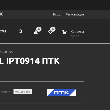
40
Вход
Регистрация
0
0
0
КТЫ
Корзина
пуста
2.250.595
L IPT0914 ПТК
Артикул
072.250.595