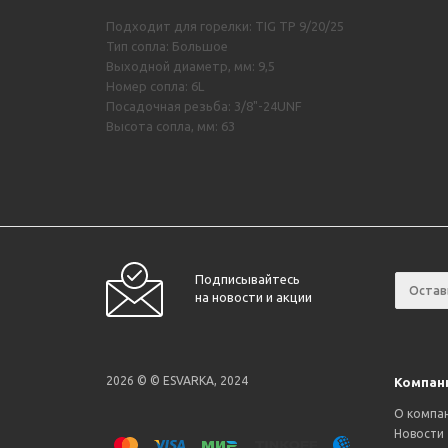
Подходит для горелки: TIG TP 9/20/25
Тип сопла: Большое
Выходной диаметр, мм: 9,5
Номер сопла: 6L
Посадочная резьба: 3/8"-24UNF
Высота сопла, мм: 63
Подписывайтесь
на новости и акции
2026 © © ESVARKA, 2024
Компан
О компа
Новости