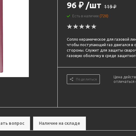
96
₽
/шт
119
₽
Есть в наличии
(720)
Сопло керамическое для газовой ли
чтобы поступающий газ двигался в о
стороны. Служит для защиты свароч
газовую оболочку в среде защитного
Цена действ
Поделиться
отличаться 
ать вопрос
Наличие на складе