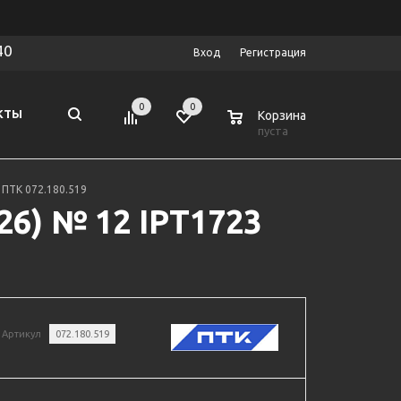
40
Вход
Регистрация
0
0
0
КТЫ
Корзина
пуста
 ПТК 072.180.519
26) № 12 IPT1723
Артикул
072.180.519