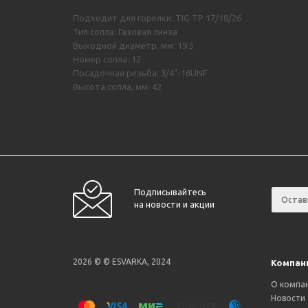
Подходит для горелки: TIG TP 17/18/26
Тип сопла: Газовая линза
Выходной диаметр, мм: 19,5
Номер сопла: 12
Посадочная резьба: 3/4"-16UNF
Высота сопла, мм: 42
Подписывайтесь
на новости и акции
2026 © © ESVARKA, 2024
Компан
О компа
Новости