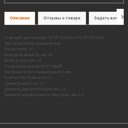
Описание
Отзывы о товаре
Задать вопрос
Подходит для горелки: TIG TP 9/20/25 и TIG TP 17/18/26
Тип сопла: INOXA, керамическое
Номер сопла: 12
Выходной диаметр, мм: 19
Высота сопла, мм: 27
Посадочная резьба: 9/16"-18UNF
Материал сетки: Нержавеющая сталь
Количество слоев сетки: 4
Диаметр цанги, мм: 2,4
Диаметр держателя цанги, мм: 2,4
Диаметр вольфрамового электрода, мм: 2,4