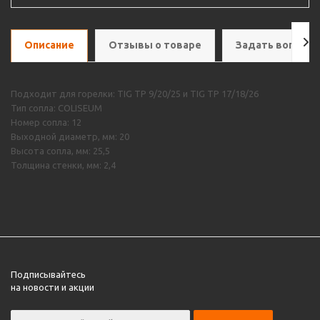
Описание
Отзывы о товаре
Задать вопрос
Подходит для горелки: TIG TP 9/20/25 и TIG TP 17/18/26
Тип сопла: COLISEUM
Номер сопла: 12
Выходной диаметр, мм: 20
Высота сопла, мм: 25,5
Толщина стенки, мм: 2,4
Подписывайтесь
на новости и акции