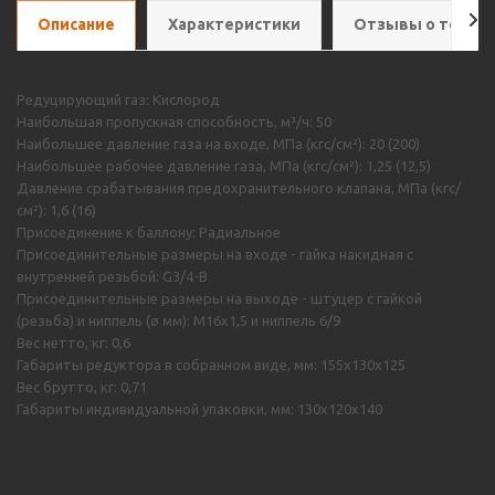
Описание
Характеристики
Отзывы о товар
Редуцирующий газ: Кислород
Наибольшая пропускная способность, м³/ч: 50
Наибольшее давление газа на входе, МПа (кгс/см²): 20 (200)
Наибольшее рабочее давление газа, МПа (кгс/см²): 1,25 (12,5)
Давление срабатывания предохранительного клапана, МПа (кгс/
см²): 1,6 (16)
Присоединение к баллону: Радиальное
Присоединительные размеры на входе - гайка накидная с
внутренней резьбой: G3/4-B
Присоединительные размеры на выходе - штуцер с гайкой
(резьба) и ниппель (ø мм): M16х1,5 и ниппель 6/9
Вес нетто, кг: 0,6
Габариты редуктора в собранном виде, мм: 155х130х125
Вес брутто, кг: 0,71
Габариты индивидуальной упаковки, мм: 130х120х140