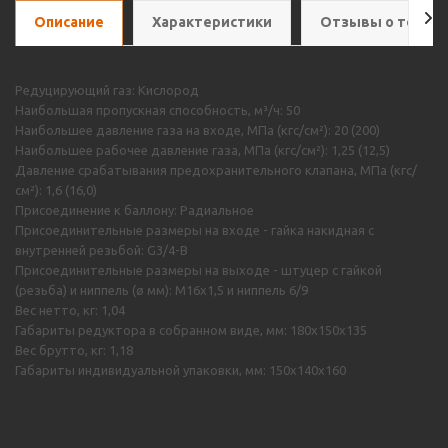
Описание
Характеристики
Отзывы о товар
Редуцирующий газ: Кислород
Наибольшая пропускная способность, м³/ч: 50
Наибольшее давление газа на входе, МПа (кгс/см²): 20 (200)
Наибольшее рабочее давление газа, МПа (кгс/см²): 1,25 (12,5)
Давление срабатывания предохранительного клапана, МПа (кгс/
см²): 1,6 (16,0)
Присоединение к баллону: Радиальное
Присоединительные размеры на входе - гайка накидная с
внутренней резьбой: G3/4-B
Присоединительные размеры на выходе - штуцер с гайкой
(резьба) и ниппель (ø мм): M16х1,5 и ниппель 6/9
Вес нетто, кг: 1,04
Габариты редуктора в собранном виде, мм: 180х150х135
Вес брутто, кг: 1,18
Габариты индивидуальной упаковки, мм: 150х140х160