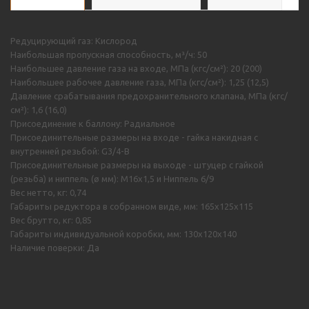
Редуцирующий газ: Кислород
Наибольшая пропускная способность, м³/ч: 50
Наибольшее давление газа на входе, МПа (кгс/см²): 20 (200)
Наибольшее рабочее давление газа, МПа (кгс/см²): 1,25 (12,5)
Давление срабатывания предохранительного клапана, МПа (кгс/
см²): 1,6 (16,0)
Присоединение к баллону: Радиальное
Присоединительные размеры на входе - гайка накидная с
внутренней резьбой: G3/4-В
Присоединительные размеры на выходе - штуцер с гайкой
(резьба) и ниппель (ø мм): M16х1,5 и Ниппель 6/9
Вес нетто, кг: 0,74
Габариты редуктора в собранном виде, мм: 165х125х115
Вес брутто, кг: 0,85
Габариты индивидуальной коробки, мм: 130х120х140
Наличие поверки: Да