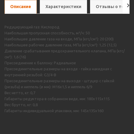
Описание
Характеристики
Отзывы о товар
Редуцирующий газ: Кислород
Наибольшая пропускная способность, м³/ч: 50
Наибольшее давление газа на входе, МПа (кгс/см²): 20 (200)
Наибольшее рабочее давление газа, МПа (кгс/см²): 1,25 (12,5)
Давление срабатывания предохранительного клапана, МПа (кгс/
см²): 1,6 (16)
Присоединение к баллону: Радиальное
Присоединительные размеры на входе - гайка накидная с
внутренней резьбой: G3/4-B
Присоединительные размеры на выходе - штуцер с гайкой
(резьба) и ниппель (ø мм): M16х1,5 и ниппель 6/9
Вес нетто, кг: 0,7
Габариты редуктора в собранном виде, мм: 180х115х115
Вес брутто, кг: 0,8
Габариты индивидуальной упаковки, мм: 145х135х160